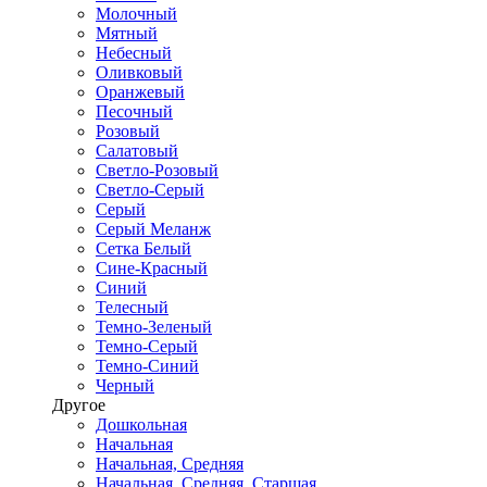
Молочный
Мятный
Небесный
Оливковый
Оранжевый
Песочный
Розовый
Салатовый
Светло-Розовый
Светло-Серый
Серый
Серый Меланж
Сетка Белый
Сине-Красный
Синий
Телесный
Темно-Зеленый
Темно-Серый
Темно-Синий
Черный
Другое
Дошкольная
Начальная
Начальная, Средняя
Начальная, Средняя, Старшая