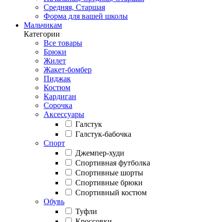
Средняя, Старшая
Форма для вашей школы
Мальчикам
Категории
Все товары
Брюки
Жилет
Жакет-бомбер
Пиджак
Костюм
Кардиган
Сорочка
Аксессуары
Галстук
Галстук-бабочка
Спорт
Джемпер-худи
Спортивная футболка
Спортивные шорты
Спортивные брюки
Спортивный костюм
Обувь
Туфли
Кроссовки