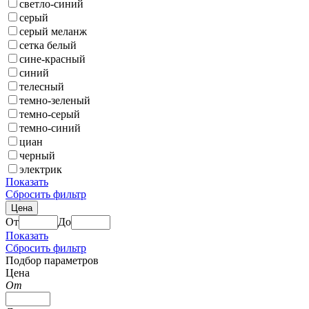
светло-синий
серый
серый меланж
сетка белый
сине-красный
синий
телесный
темно-зеленый
темно-серый
темно-синий
циан
черный
электрик
Показать
Сбросить фильтр
Цена
От
До
Показать
Сбросить фильтр
Подбор параметров
Цена
От