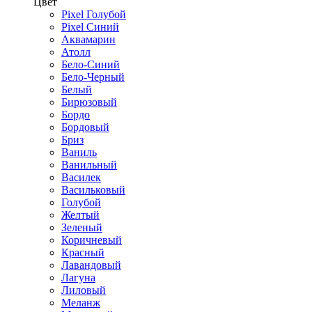
Цвет
Pixel Голубой
Pixel Синий
Аквамарин
Атолл
Бело-Синий
Бело-Черный
Белый
Бирюзовый
Бордо
Бордовый
Бриз
Ваниль
Ванильный
Василек
Васильковый
Голубой
Желтый
Зеленый
Коричневый
Красный
Лавандовый
Лагуна
Лиловый
Меланж