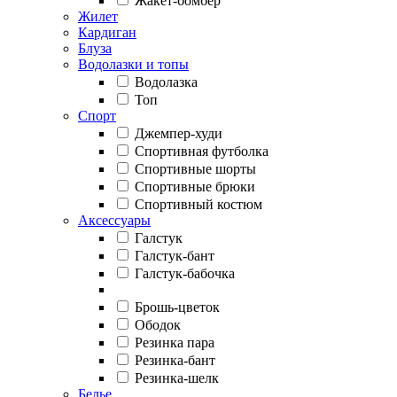
Жакет-бомбер
Жилет
Кардиган
Блуза
Водолазки и топы
Водолазка
Топ
Спорт
Джемпер-худи
Спортивная футболка
Спортивные шорты
Спортивные брюки
Спортивный костюм
Аксессуары
Галстук
Галстук-бант
Галстук-бабочка
Брошь-цветок
Ободок
Резинка пара
Резинка-бант
Резинка-шелк
Белье