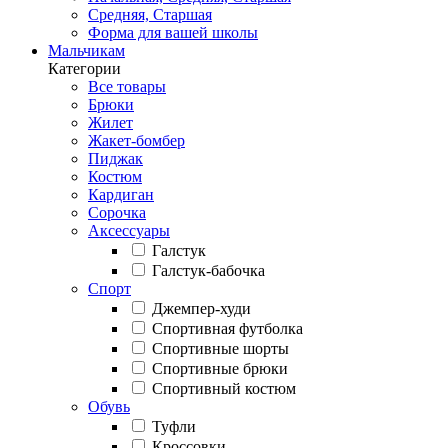
Средняя, Старшая
Форма для вашей школы
Мальчикам
Категории
Все товары
Брюки
Жилет
Жакет-бомбер
Пиджак
Костюм
Кардиган
Сорочка
Аксессуары
Галстук
Галстук-бабочка
Спорт
Джемпер-худи
Спортивная футболка
Спортивные шорты
Спортивные брюки
Спортивный костюм
Обувь
Туфли
Кроссовки