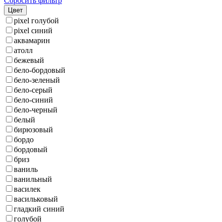
Сбросить фильтр
Цвет
pixel голубой
pixel синий
аквамарин
атолл
бежевый
бело-бордовый
бело-зеленый
бело-серый
бело-синий
бело-черный
белый
бирюзовый
бордо
бордовый
бриз
ваниль
ванильный
василек
васильковый
гладкий синий
голубой