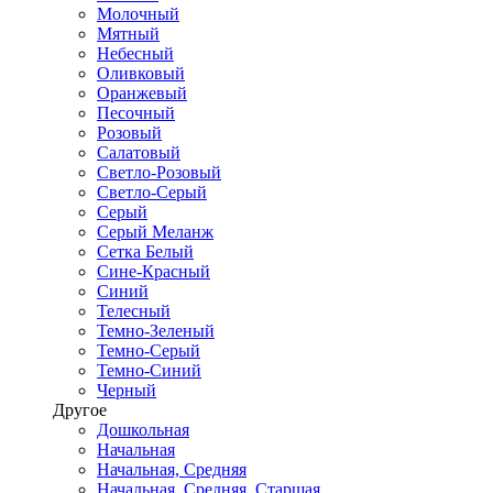
Молочный
Мятный
Небесный
Оливковый
Оранжевый
Песочный
Розовый
Салатовый
Светло-Розовый
Светло-Серый
Серый
Серый Меланж
Сетка Белый
Сине-Красный
Синий
Телесный
Темно-Зеленый
Темно-Серый
Темно-Синий
Черный
Другое
Дошкольная
Начальная
Начальная, Средняя
Начальная, Средняя, Старшая