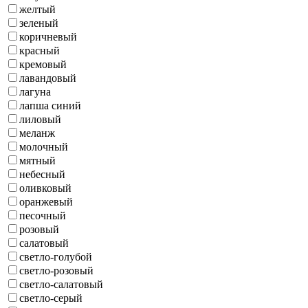
желтый
зеленый
коричневый
красный
кремовый
лавандовый
лагуна
лапша синий
лиловый
меланж
молочный
мятный
небесный
оливковый
оранжевый
песочный
розовый
салатовый
светло-голубой
светло-розовый
светло-салатовый
светло-серый