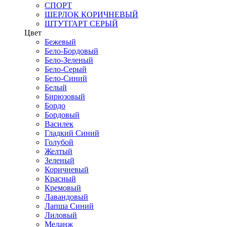
СПОРТ
ШЕРЛОК КОРИЧНЕВЫЙ
ШТУТГАРТ СЕРЫЙ
Цвет
Бежевый
Бело-Бордовый
Бело-Зеленый
Бело-Серый
Бело-Синий
Белый
Бирюзовый
Бордо
Бордовый
Василек
Гладкий Синий
Голубой
Желтый
Зеленый
Коричневый
Красный
Кремовый
Лавандовый
Лапша Синий
Лиловый
Меланж