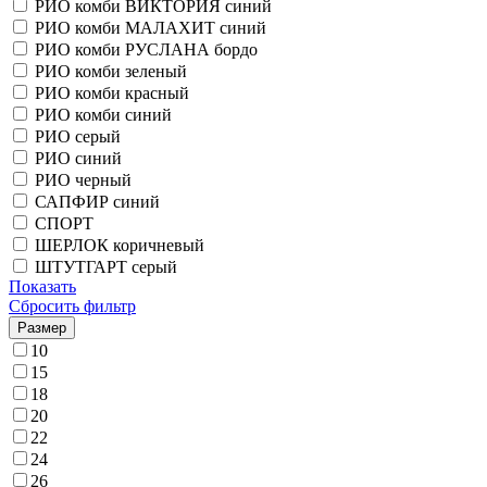
РИО комби ВИКТОРИЯ синий
РИО комби МАЛАХИТ синий
РИО комби РУСЛАНА бордо
РИО комби зеленый
РИО комби красный
РИО комби синий
РИО серый
РИО синий
РИО черный
САПФИР синий
СПОРТ
ШЕРЛОК коричневый
ШТУТГАРТ серый
Показать
Сбросить фильтр
Размер
10
15
18
20
22
24
26