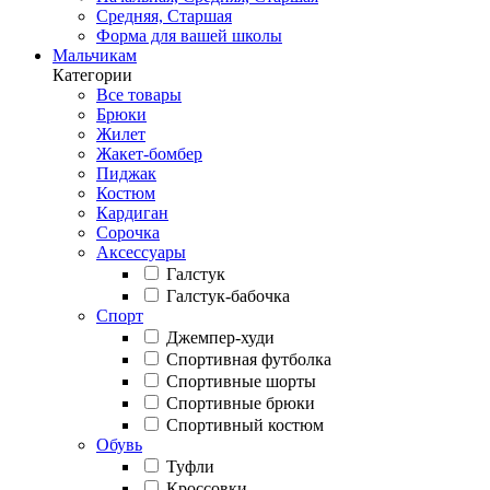
Средняя, Старшая
Форма для вашей школы
Мальчикам
Категории
Все товары
Брюки
Жилет
Жакет-бомбер
Пиджак
Костюм
Кардиган
Сорочка
Аксессуары
Галстук
Галстук-бабочка
Спорт
Джемпер-худи
Спортивная футболка
Спортивные шорты
Спортивные брюки
Спортивный костюм
Обувь
Туфли
Кроссовки