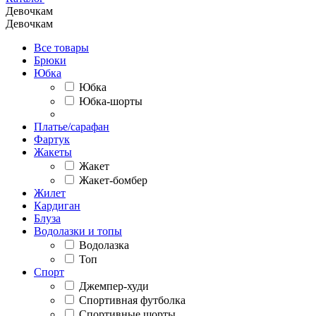
Девочкам
Девочкам
Все товары
Брюки
Юбка
Юбка
Юбка-шорты
Платье/сарафан
Фартук
Жакеты
Жакет
Жакет-бомбер
Жилет
Кардиган
Блуза
Водолазки и топы
Водолазка
Топ
Спорт
Джемпер-худи
Спортивная футболка
Спортивные шорты