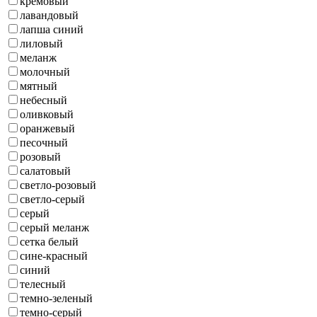
кремовый
лавандовый
лапша синий
лиловый
меланж
молочный
мятный
небесный
оливковый
оранжевый
песочный
розовый
салатовый
светло-розовый
светло-серый
серый
серый меланж
сетка белый
сине-красный
синий
телесный
темно-зеленый
темно-серый