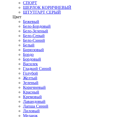
СПОРТ
ШЕРЛОК КОРИЧНЕВЫЙ
ШТУТГАРТ СЕРЫЙ
Цвет
Бежевый
Бело-Бордовый
Бело-Зеленый
Бело-Серый
Бело-Синий
Белый
Бирюзовый
Бордо
Бордовый
Василек
Гладкий Синий
Голубой
Желтый
Зеленый
Коричневый
Красный
Кремовый
Лавандовый
Лапша Синий
Лиловый
Меланж