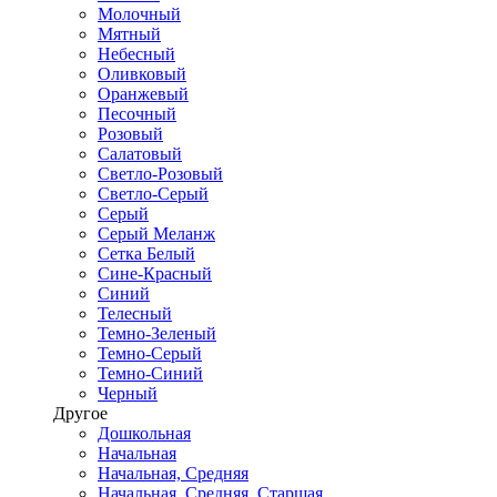
Молочный
Мятный
Небесный
Оливковый
Оранжевый
Песочный
Розовый
Салатовый
Светло-Розовый
Светло-Серый
Серый
Серый Меланж
Сетка Белый
Сине-Красный
Синий
Телесный
Темно-Зеленый
Темно-Серый
Темно-Синий
Черный
Другое
Дошкольная
Начальная
Начальная, Средняя
Начальная, Средняя, Старшая