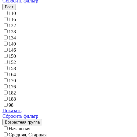
Сбросить фильтр
Рост
110
116
122
128
134
140
146
150
152
158
164
170
176
182
188
98
Показать
Сбросить фильтр
Возрастная группа
Начальная
Средняя, Старшая