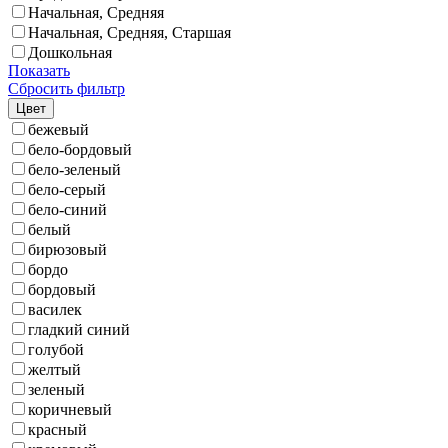
Начальная, Средняя
Начальная, Средняя, Старшая
Дошкольная
Показать
Сбросить фильтр
Цвет
бежевый
бело-бордовый
бело-зеленый
бело-серый
бело-синий
белый
бирюзовый
бордо
бордовый
василек
гладкий синий
голубой
желтый
зеленый
коричневый
красный