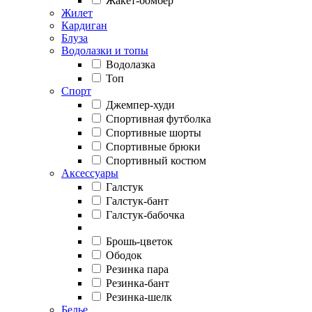
Жакет-бомбер
Жилет
Кардиган
Блуза
Водолазки и топы
Водолазка
Топ
Спорт
Джемпер-худи
Спортивная футболка
Спортивные шорты
Спортивные брюки
Спортивный костюм
Аксессуары
Галстук
Галстук-бант
Галстук-бабочка
Брошь-цветок
Ободок
Резинка пара
Резинка-бант
Резинка-шелк
Белье