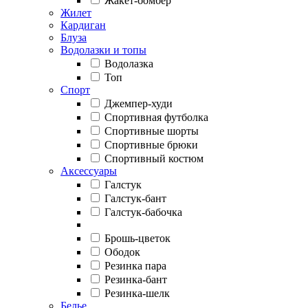
Жакет-бомбер
Жилет
Кардиган
Блуза
Водолазки и топы
Водолазка
Топ
Спорт
Джемпер-худи
Спортивная футболка
Спортивные шорты
Спортивные брюки
Спортивный костюм
Аксессуары
Галстук
Галстук-бант
Галстук-бабочка
Брошь-цветок
Ободок
Резинка пара
Резинка-бант
Резинка-шелк
Белье