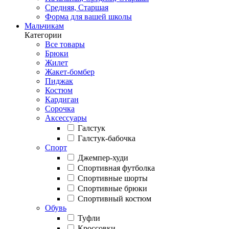
Средняя, Старшая
Форма для вашей школы
Мальчикам
Категории
Все товары
Брюки
Жилет
Жакет-бомбер
Пиджак
Костюм
Кардиган
Сорочка
Аксессуары
Галстук
Галстук-бабочка
Спорт
Джемпер-худи
Спортивная футболка
Спортивные шорты
Спортивные брюки
Спортивный костюм
Обувь
Туфли
Кроссовки