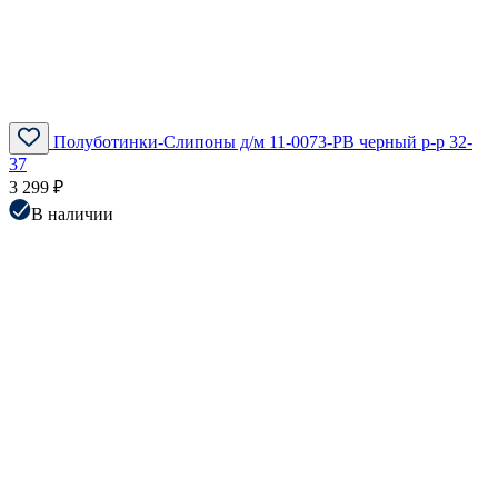
Полуботинки-Слипоны д/м 11-0073-PB черный р-р 32-
37
3 299 ₽
В наличии