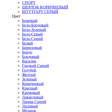
СПОРТ
ШЕРЛОК КОРИЧНЕВЫЙ
ШТУТГАРТ СЕРЫЙ
Цвет
Бежевый
Бело-Бордовый
Бело-Зеленый
Бело-Серый
Бело-Синий
Белый
Бирюзовый
Бордо
Бордовый
Василек
Гладкий Синий
Голубой
Желтый
Зеленый
Коричневый
Красный
Кремовый
Лавандовый
Лапша Синий
Лиловый
Меланж