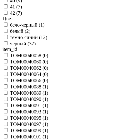
40 (
9
)
41 (
7
)
42 (
7
)
Цвет
бело-черный (
1
)
белый (
2
)
темно-синий (
12
)
черный (
37
)
item_id
TOM00040058 (
0
)
TOM00040060 (
0
)
TOM00040062 (
0
)
TOM00040064 (
0
)
TOM00040066 (
0
)
TOM00040088 (
1
)
TOM00040089 (
1
)
TOM00040090 (
1
)
TOM00040091 (
1
)
TOM00040093 (
1
)
TOM00040095 (
1
)
TOM00040097 (
1
)
TOM00040099 (
1
)
TOM00040101 (
1
)