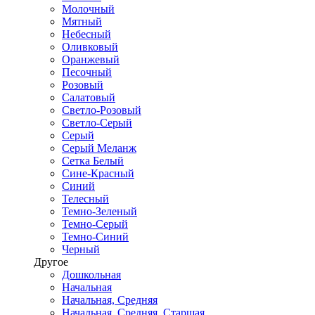
Молочный
Мятный
Небесный
Оливковый
Оранжевый
Песочный
Розовый
Салатовый
Светло-Розовый
Светло-Серый
Серый
Серый Меланж
Сетка Белый
Сине-Красный
Синий
Телесный
Темно-Зеленый
Темно-Серый
Темно-Синий
Черный
Другое
Дошкольная
Начальная
Начальная, Средняя
Начальная, Средняя, Старшая