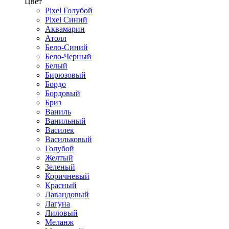
Цвет
Pixel Голубой
Pixel Синий
Аквамарин
Атолл
Бело-Синий
Бело-Черный
Белый
Бирюзовый
Бордо
Бордовый
Бриз
Ваниль
Ванильный
Василек
Васильковый
Голубой
Желтый
Зеленый
Коричневый
Красный
Лавандовый
Лагуна
Лиловый
Меланж