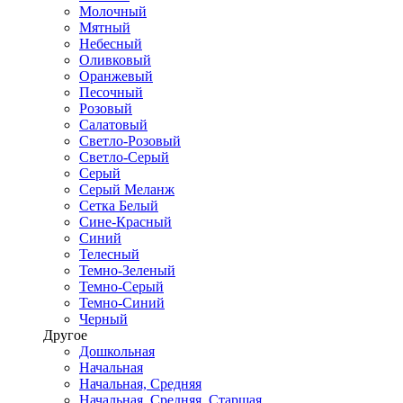
Молочный
Мятный
Небесный
Оливковый
Оранжевый
Песочный
Розовый
Салатовый
Светло-Розовый
Светло-Серый
Серый
Серый Меланж
Сетка Белый
Сине-Красный
Синий
Телесный
Темно-Зеленый
Темно-Серый
Темно-Синий
Черный
Другое
Дошкольная
Начальная
Начальная, Средняя
Начальная, Средняя, Старшая