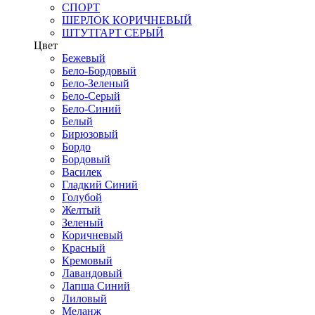
СПОРТ
ШЕРЛОК КОРИЧНЕВЫЙ
ШТУТГАРТ СЕРЫЙ
Цвет
Бежевый
Бело-Бордовый
Бело-Зеленый
Бело-Серый
Бело-Синий
Белый
Бирюзовый
Бордо
Бордовый
Василек
Гладкий Синий
Голубой
Желтый
Зеленый
Коричневый
Красный
Кремовый
Лавандовый
Лапша Синий
Лиловый
Меланж