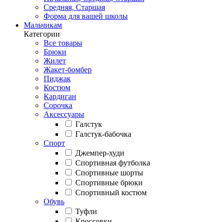
Средняя, Старшая
Форма для вашей школы
Мальчикам
Категории
Все товары
Брюки
Жилет
Жакет-бомбер
Пиджак
Костюм
Кардиган
Сорочка
Аксессуары
Галстук
Галстук-бабочка
Спорт
Джемпер-худи
Спортивная футболка
Спортивные шорты
Спортивные брюки
Спортивный костюм
Обувь
Туфли
Кроссовки