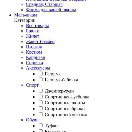
Средняя, Старшая
Форма для вашей школы
Мальчикам
Категории
Все товары
Брюки
Жилет
Жакет-бомбер
Пиджак
Костюм
Кардиган
Сорочка
Аксессуары
Галстук
Галстук-бабочка
Спорт
Джемпер-худи
Спортивная футболка
Спортивные шорты
Спортивные брюки
Спортивный костюм
Обувь
Туфли
Кроссовки