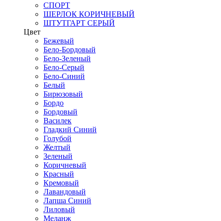
СПОРТ
ШЕРЛОК КОРИЧНЕВЫЙ
ШТУТГАРТ СЕРЫЙ
Цвет
Бежевый
Бело-Бордовый
Бело-Зеленый
Бело-Серый
Бело-Синий
Белый
Бирюзовый
Бордо
Бордовый
Василек
Гладкий Синий
Голубой
Желтый
Зеленый
Коричневый
Красный
Кремовый
Лавандовый
Лапша Синий
Лиловый
Меланж