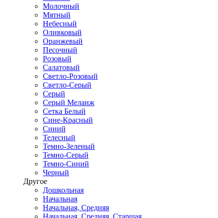
Молочный
Мятный
Небесный
Оливковый
Оранжевый
Песочный
Розовый
Салатовый
Светло-Розовый
Светло-Серый
Серый
Серый Меланж
Сетка Белый
Сине-Красный
Синий
Телесный
Темно-Зеленый
Темно-Серый
Темно-Синий
Черный
Другое
Дошкольная
Начальная
Начальная, Средняя
Начальная, Средняя, Старшая