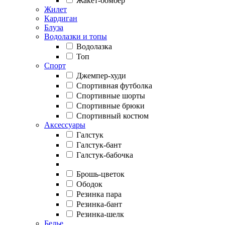
Жакет-бомбер
Жилет
Кардиган
Блуза
Водолазки и топы
Водолазка
Топ
Спорт
Джемпер-худи
Спортивная футболка
Спортивные шорты
Спортивные брюки
Спортивный костюм
Аксессуары
Галстук
Галстук-бант
Галстук-бабочка
Брошь-цветок
Ободок
Резинка пара
Резинка-бант
Резинка-шелк
Белье