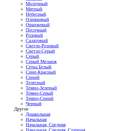
Молочный
Мятный
Небесный
Оливковый
Оранжевый
Песочный
Розовый
Салатовый
Светло-Розовый
Светло-Серый
Серый
Серый Меланж
Сетка Белый
Сине-Красный
Синий
Телесный
Темно-Зеленый
Темно-Серый
Темно-Синий
Черный
Другое
Дошкольная
Начальная
Начальная, Средняя
Начальная, Средняя, Старшая