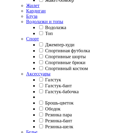
Жакет-бомбер
Жилет
Кардиган
Блуза
Водолазки и топы
Водолазка
Топ
Спорт
Джемпер-худи
Спортивная футболка
Спортивные шорты
Спортивные брюки
Спортивный костюм
Аксессуары
Галстук
Галстук-бант
Галстук-бабочка
Брошь-цветок
Ободок
Резинка пара
Резинка-бант
Резинка-шелк
Белье