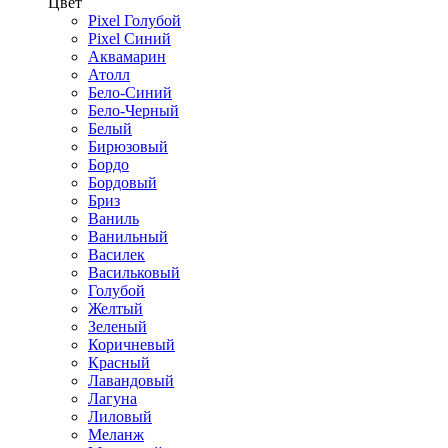
Цвет
Pixel Голубой
Pixel Синий
Аквамарин
Атолл
Бело-Синий
Бело-Черный
Белый
Бирюзовый
Бордо
Бордовый
Бриз
Ваниль
Ванильный
Василек
Васильковый
Голубой
Желтый
Зеленый
Коричневый
Красный
Лавандовый
Лагуна
Лиловый
Меланж