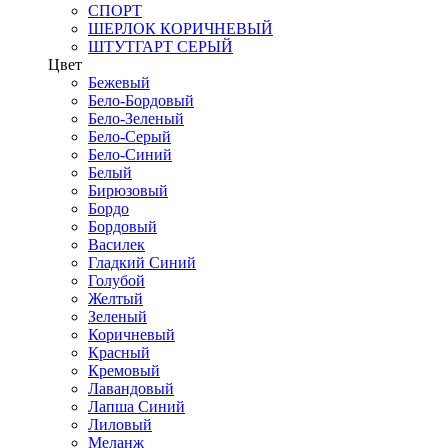
СПОРТ
ШЕРЛОК КОРИЧНЕВЫЙ
ШТУТГАРТ СЕРЫЙ
Цвет
Бежевый
Бело-Бордовый
Бело-Зеленый
Бело-Серый
Бело-Синий
Белый
Бирюзовый
Бордо
Бордовый
Василек
Гладкий Синий
Голубой
Желтый
Зеленый
Коричневый
Красный
Кремовый
Лавандовый
Лапша Синий
Лиловый
Меланж