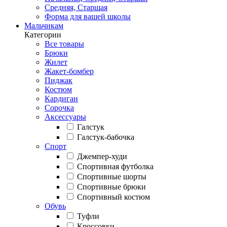
Средняя, Старшая
Форма для вашей школы
Мальчикам
Категории
Все товары
Брюки
Жилет
Жакет-бомбер
Пиджак
Костюм
Кардиган
Сорочка
Аксессуары
Галстук
Галстук-бабочка
Спорт
Джемпер-худи
Спортивная футболка
Спортивные шорты
Спортивные брюки
Спортивный костюм
Обувь
Туфли
Кроссовки