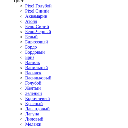
Цвет
Pixel Голубой
Pixel Синий
Аквамарин
Атолл
Бело-Синий
Бело-Черный
Белый
Бирюзовый
Бордо
Бордовый
Бриз
Ваниль
Ванильный
Василек
Васильковый
Голубой
Желтый
Зеленый
Коричневый
Красный
Лавандовый
Лагуна
Лиловый
Меланж