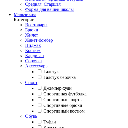
Средняя, Старшая
Форма для вашей школы
Мальчикам
Категории
Все товары
Брюки
Жилет
Жакет-бомбер
Пиджак
Костюм
Кардиган
Сорочка
Аксессуары
Галстук
Галстук-бабочка
Спорт
Джемпер-худи
Спортивная футболка
Спортивные шорты
Спортивные брюки
Спортивный костюм
Обувь
Туфли
Кроссовки