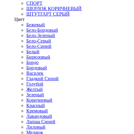
СПОРТ
ШЕРЛОК КОРИЧНЕВЫЙ
ШТУТГАРТ СЕРЫЙ
Цвет
Бежевый
Бело-Бордовый
Бело-Зеленый
Бело-Серый
Бело-Синий
Белый
Бирюзовый
Бордо
Бордовый
Василек
Гладкий Синий
Голубой
Желтый
Зеленый
Коричневый
Красный
Кремовый
Лавандовый
Лапша Синий
Лиловый
Меланж