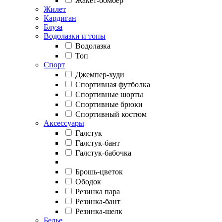
Жакет-бомбер
Жилет
Кардиган
Блуза
Водолазки и топы
Водолазка
Топ
Спорт
Джемпер-худи
Спортивная футболка
Спортивные шорты
Спортивные брюки
Спортивный костюм
Аксессуары
Галстук
Галстук-бант
Галстук-бабочка
Брошь-цветок
Ободок
Резинка пара
Резинка-бант
Резинка-шелк
Белье