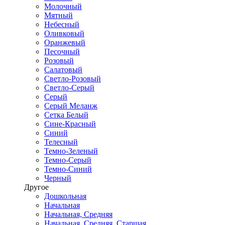
Молочный
Мятный
Небесный
Оливковый
Оранжевый
Песочный
Розовый
Салатовый
Светло-Розовый
Светло-Серый
Серый
Серый Меланж
Сетка Белый
Сине-Красный
Синий
Телесный
Темно-Зеленый
Темно-Серый
Темно-Синий
Черный
Другое
Дошкольная
Начальная
Начальная, Средняя
Начальная, Средняя, Старшая