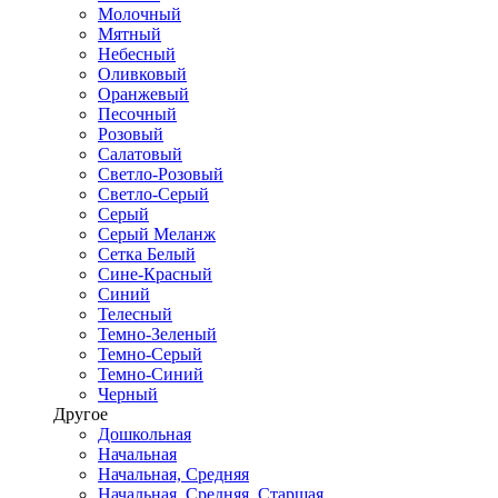
Молочный
Мятный
Небесный
Оливковый
Оранжевый
Песочный
Розовый
Салатовый
Светло-Розовый
Светло-Серый
Серый
Серый Меланж
Сетка Белый
Сине-Красный
Синий
Телесный
Темно-Зеленый
Темно-Серый
Темно-Синий
Черный
Другое
Дошкольная
Начальная
Начальная, Средняя
Начальная, Средняя, Старшая