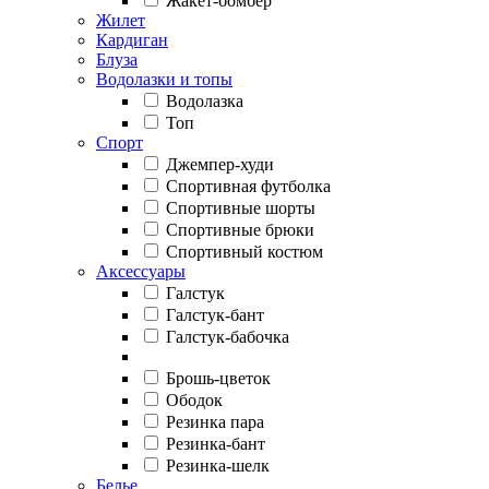
Жакет-бомбер
Жилет
Кардиган
Блуза
Водолазки и топы
Водолазка
Топ
Спорт
Джемпер-худи
Спортивная футболка
Спортивные шорты
Спортивные брюки
Спортивный костюм
Аксессуары
Галстук
Галстук-бант
Галстук-бабочка
Брошь-цветок
Ободок
Резинка пара
Резинка-бант
Резинка-шелк
Белье