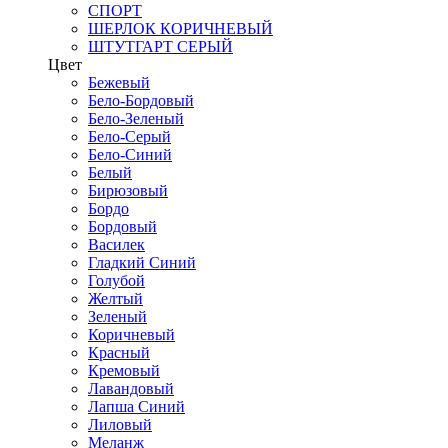
СПОРТ
ШЕРЛОК КОРИЧНЕВЫЙ
ШТУТГАРТ СЕРЫЙ
Цвет
Бежевый
Бело-Бордовый
Бело-Зеленый
Бело-Серый
Бело-Синий
Белый
Бирюзовый
Бордо
Бордовый
Василек
Гладкий Синий
Голубой
Желтый
Зеленый
Коричневый
Красный
Кремовый
Лавандовый
Лапша Синий
Лиловый
Меланж