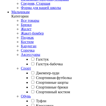
Средняя, Старшая
Форма для вашей школы
Мальчикам
Категории
Все товары
Брюки
Жилет
Жакет-бомбер
Пиджак
Костюм
Кардиган
Сорочка
Аксессуары
Галстук
Галстук-бабочка
Спорт
Джемпер-худи
Спортивная футболка
Спортивные шорты
Спортивные брюки
Спортивный костюм
Обувь
Туфли
Кроссовки