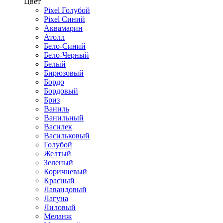
Цвет
Pixel Голубой
Pixel Синий
Аквамарин
Атолл
Бело-Синий
Бело-Черный
Белый
Бирюзовый
Бордо
Бордовый
Бриз
Ваниль
Ванильный
Василек
Васильковый
Голубой
Желтый
Зеленый
Коричневый
Красный
Лавандовый
Лагуна
Лиловый
Меланж