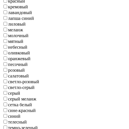
красный
кремовый
лавандовый
лапша синий
лиловый
меланж
молочный
мятный
небесный
оливковый
оранжевый
песочный
розовый
салатовый
светло-розовый
светло-серый
серый
серый меланж
сетка белый
сине-красный
синий
телесный
темно-зеленый