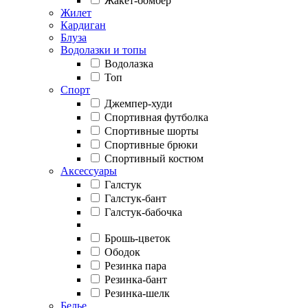
Жакет-бомбер
Жилет
Кардиган
Блуза
Водолазки и топы
Водолазка
Топ
Спорт
Джемпер-худи
Спортивная футболка
Спортивные шорты
Спортивные брюки
Спортивный костюм
Аксессуары
Галстук
Галстук-бант
Галстук-бабочка
Брошь-цветок
Ободок
Резинка пара
Резинка-бант
Резинка-шелк
Белье