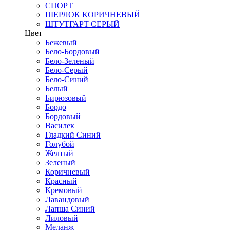
СПОРТ
ШЕРЛОК КОРИЧНЕВЫЙ
ШТУТГАРТ СЕРЫЙ
Цвет
Бежевый
Бело-Бордовый
Бело-Зеленый
Бело-Серый
Бело-Синий
Белый
Бирюзовый
Бордо
Бордовый
Василек
Гладкий Синий
Голубой
Желтый
Зеленый
Коричневый
Красный
Кремовый
Лавандовый
Лапша Синий
Лиловый
Меланж