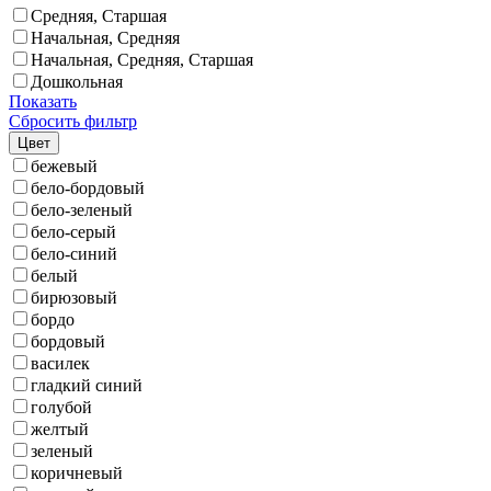
Средняя, Старшая
Начальная, Средняя
Начальная, Средняя, Старшая
Дошкольная
Показать
Сбросить фильтр
Цвет
бежевый
бело-бордовый
бело-зеленый
бело-серый
бело-синий
белый
бирюзовый
бордо
бордовый
василек
гладкий синий
голубой
желтый
зеленый
коричневый