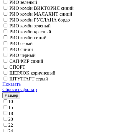
РИО зеленый
РИО комби ВИКТОРИЯ синий
РИО комби МАЛАХИТ синий
РИО комби РУСЛАНА бордо
РИО комби зеленый
РИО комби красный
РИО комби синий
РИО серый
РИО синий
РИО черный
САПФИР синий
СПОРТ
ШЕРЛОК коричневый
ШТУТГАРТ серый
Показать
Сбросить фильтр
Размер
10
15
18
20
22
24