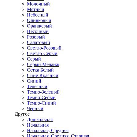
Молочный
Мятный
Небесный
Оливковый
Оранжевый
Песочный
Розовый
Салатовый
Светло-Розовый
Светло-Серый
Серый
Серый Меланж
Сетка Белый
Сине-Красный
Синий
Телесный
Темно-Зеленый
Темно-Серый
Темно-Синий
Черный
Другое
Дошкольная
Начальная
Начальная, Средняя
Начальная, Средняя, Старшая