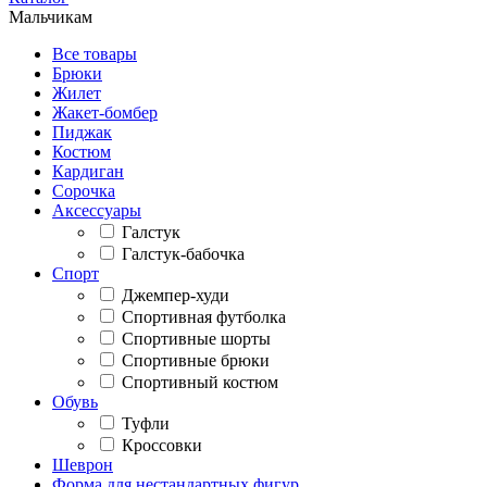
Мальчикам
Все товары
Брюки
Жилет
Жакет-бомбер
Пиджак
Костюм
Кардиган
Сорочка
Аксессуары
Галстук
Галстук-бабочка
Спорт
Джемпер-худи
Спортивная футболка
Спортивные шорты
Спортивные брюки
Спортивный костюм
Обувь
Туфли
Кроссовки
Шеврон
Форма для нестандартных фигур