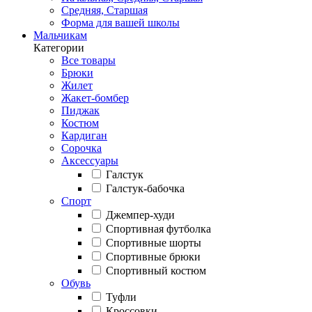
Средняя, Старшая
Форма для вашей школы
Мальчикам
Категории
Все товары
Брюки
Жилет
Жакет-бомбер
Пиджак
Костюм
Кардиган
Сорочка
Аксессуары
Галстук
Галстук-бабочка
Спорт
Джемпер-худи
Спортивная футболка
Спортивные шорты
Спортивные брюки
Спортивный костюм
Обувь
Туфли
Кроссовки