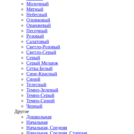
Молочный
Мятный
Небесный
Оливковый
Оранжевый
Песочный
Розовый
Салатовый
Светло-Розовый
Светло-Серый
Серый
Серый Меланж
Сетка Белый
Сине-Красный
Синий
Телесный
Темно-Зеленый
Темно-Серый
Темно-Синий
Черный
Другое
Дошкольная
Начальная
Начальная, Средняя
Начальная, Средняя, Старшая