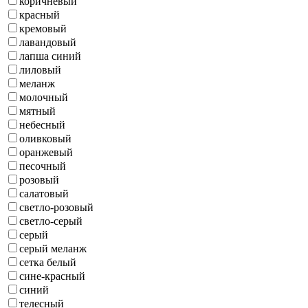
коричневый
красный
кремовый
лавандовый
лапша синий
лиловый
меланж
молочный
мятный
небесный
оливковый
оранжевый
песочный
розовый
салатовый
светло-розовый
светло-серый
серый
серый меланж
сетка белый
сине-красный
синий
телесный