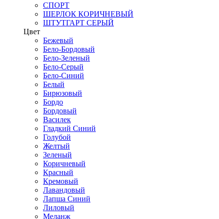
СПОРТ
ШЕРЛОК КОРИЧНЕВЫЙ
ШТУТГАРТ СЕРЫЙ
Цвет
Бежевый
Бело-Бордовый
Бело-Зеленый
Бело-Серый
Бело-Синий
Белый
Бирюзовый
Бордо
Бордовый
Василек
Гладкий Синий
Голубой
Желтый
Зеленый
Коричневый
Красный
Кремовый
Лавандовый
Лапша Синий
Лиловый
Меланж