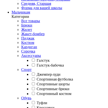
Средняя, Старшая
Форма для вашей школы
Мальчикам
Категории
Все товары
Брюки
Жилет
Жакет-бомбер
Пиджак
Костюм
Кардиган
Сорочка
Аксессуары
Галстук
Галстук-бабочка
Спорт
Джемпер-худи
Спортивная футболка
Спортивные шорты
Спортивные брюки
Спортивный костюм
Обувь
Туфли
Кроссовки