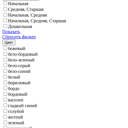
Начальная
Средняя, Старшая
Начальная, Средняя
Начальная, Средняя, Старшая
Дошкольная
Показать
Сбросить фильтр
Цвет
бежевый
бело-бордовый
бело-зеленый
бело-серый
бело-синий
белый
бирюзовый
бордо
бордовый
василек
гладкий синий
голубой
желтый
зеленый