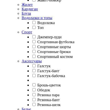
Жакет-бомбер
Жилет
Кардиган
Блуза
Водолазки и топы
Водолазка
Топ
Спорт
Джемпер-худи
Спортивная футболка
Спортивные шорты
Спортивные брюки
Спортивный костюм
Аксессуары
Галстук
Галстук-бант
Галстук-бабочка
Брошь-цветок
Ободок
Резинка пара
Резинка-бант
Резинка-шелк
Белье