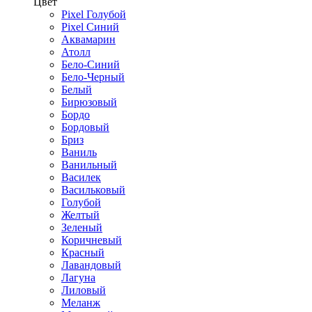
Цвет
Pixel Голубой
Pixel Синий
Аквамарин
Атолл
Бело-Синий
Бело-Черный
Белый
Бирюзовый
Бордо
Бордовый
Бриз
Ваниль
Ванильный
Василек
Васильковый
Голубой
Желтый
Зеленый
Коричневый
Красный
Лавандовый
Лагуна
Лиловый
Меланж