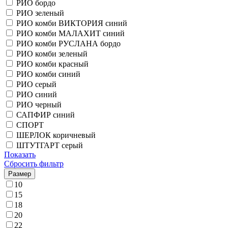
РИО бордо
РИО зеленый
РИО комби ВИКТОРИЯ синий
РИО комби МАЛАХИТ синий
РИО комби РУСЛАНА бордо
РИО комби зеленый
РИО комби красный
РИО комби синий
РИО серый
РИО синий
РИО черный
САПФИР синий
СПОРТ
ШЕРЛОК коричневый
ШТУТГАРТ серый
Показать
Сбросить фильтр
Размер
10
15
18
20
22