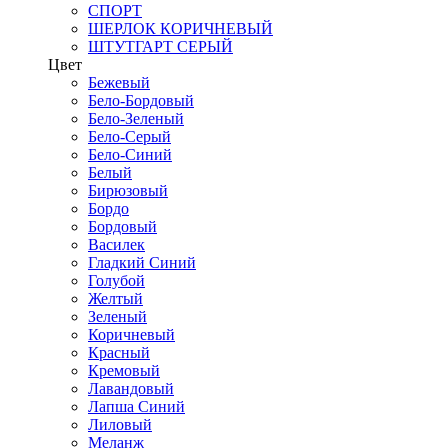
СПОРТ
ШЕРЛОК КОРИЧНЕВЫЙ
ШТУТГАРТ СЕРЫЙ
Цвет
Бежевый
Бело-Бордовый
Бело-Зеленый
Бело-Серый
Бело-Синий
Белый
Бирюзовый
Бордо
Бордовый
Василек
Гладкий Синий
Голубой
Желтый
Зеленый
Коричневый
Красный
Кремовый
Лавандовый
Лапша Синий
Лиловый
Меланж