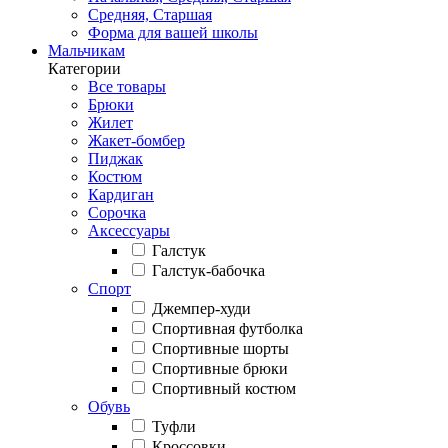
Средняя, Старшая
Форма для вашей школы
Мальчикам
Категории
Все товары
Брюки
Жилет
Жакет-бомбер
Пиджак
Костюм
Кардиган
Сорочка
Аксессуары
Галстук
Галстук-бабочка
Спорт
Джемпер-худи
Спортивная футболка
Спортивные шорты
Спортивные брюки
Спортивный костюм
Обувь
Туфли
Кроссовки