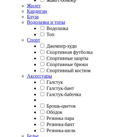
Жакет-бомбер
Жилет
Кардиган
Блуза
Водолазки и топы
Водолазка
Топ
Спорт
Джемпер-худи
Спортивная футболка
Спортивные шорты
Спортивные брюки
Спортивный костюм
Аксессуары
Галстук
Галстук-бант
Галстук-бабочка
Брошь-цветок
Ободок
Резинка пара
Резинка-бант
Резинка-шелк
Белье