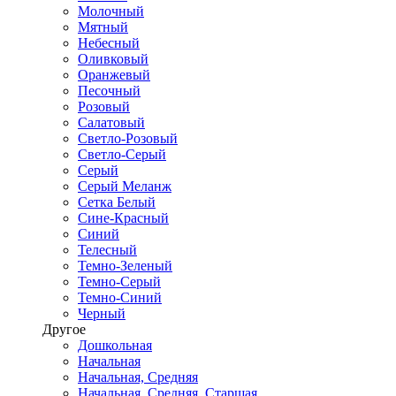
Молочный
Мятный
Небесный
Оливковый
Оранжевый
Песочный
Розовый
Салатовый
Светло-Розовый
Светло-Серый
Серый
Серый Меланж
Сетка Белый
Сине-Красный
Синий
Телесный
Темно-Зеленый
Темно-Серый
Темно-Синий
Черный
Другое
Дошкольная
Начальная
Начальная, Средняя
Начальная, Средняя, Старшая