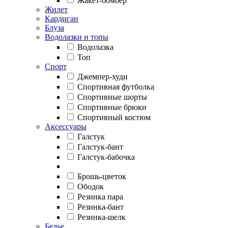
Жакет-бомбер
Жилет
Кардиган
Блуза
Водолазки и топы
Водолазка
Топ
Спорт
Джемпер-худи
Спортивная футболка
Спортивные шорты
Спортивные брюки
Спортивный костюм
Аксессуары
Галстук
Галстук-бант
Галстук-бабочка
Брошь-цветок
Ободок
Резинка пара
Резинка-бант
Резинка-шелк
Белье