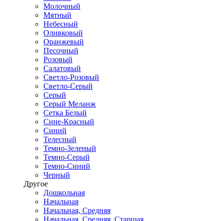
Молочный
Мятный
Небесный
Оливковый
Оранжевый
Песочный
Розовый
Салатовый
Светло-Розовый
Светло-Серый
Серый
Серый Меланж
Сетка Белый
Сине-Красный
Синий
Телесный
Темно-Зеленый
Темно-Серый
Темно-Синий
Черный
Другое
Дошкольная
Начальная
Начальная, Средняя
Начальная, Средняя, Старшая