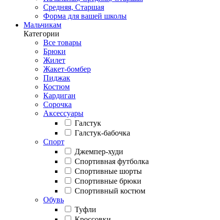
Средняя, Старшая
Форма для вашей школы
Мальчикам
Категории
Все товары
Брюки
Жилет
Жакет-бомбер
Пиджак
Костюм
Кардиган
Сорочка
Аксессуары
Галстук
Галстук-бабочка
Спорт
Джемпер-худи
Спортивная футболка
Спортивные шорты
Спортивные брюки
Спортивный костюм
Обувь
Туфли
Кроссовки