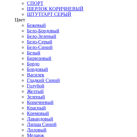
СПОРТ
ШЕРЛОК КОРИЧНЕВЫЙ
ШТУТГАРТ СЕРЫЙ
Цвет
Бежевый
Бело-Бордовый
Бело-Зеленый
Бело-Серый
Бело-Синий
Белый
Бирюзовый
Бордо
Бордовый
Василек
Гладкий Синий
Голубой
Желтый
Зеленый
Коричневый
Красный
Кремовый
Лавандовый
Лапша Синий
Лиловый
Меланж