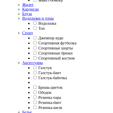
Жакет-бомбер
Жилет
Кардиган
Блуза
Водолазки и топы
Водолазка
Топ
Спорт
Джемпер-худи
Спортивная футболка
Спортивные шорты
Спортивные брюки
Спортивный костюм
Аксессуары
Галстук
Галстук-бант
Галстук-бабочка
Брошь-цветок
Ободок
Резинка пара
Резинка-бант
Резинка-шелк
Белье