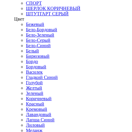
СПОРТ
ШЕРЛОК КОРИЧНЕВЫЙ
ШТУТГАРТ СЕРЫЙ
Цвет
Бежевый
Бело-Бордовый
Бело-Зеленый
Бело-Серый
Бело-Синий
Белый
Бирюзовый
Бордо
Бордовый
Василек
Гладкий Синий
Голубой
Желтый
Зеленый
Коричневый
Красный
Кремовый
Лавандовый
Лапша Синий
Лиловый
Меланж