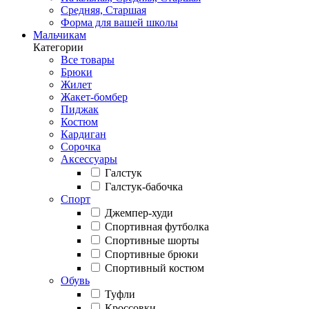
Средняя, Старшая
Форма для вашей школы
Мальчикам
Категории
Все товары
Брюки
Жилет
Жакет-бомбер
Пиджак
Костюм
Кардиган
Сорочка
Аксессуары
Галстук
Галстук-бабочка
Спорт
Джемпер-худи
Спортивная футболка
Спортивные шорты
Спортивные брюки
Спортивный костюм
Обувь
Туфли
Кроссовки