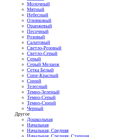
Молочный
Мятный
Небесный
Оливковый
Оранжевый
Песочный
Розовый
Салатовый
Светло-Розовый
Светло-Серый
Серый
Серый Меланж
Сетка Белый
Сине-Красный
Синий
Телесный
Темно-Зеленый
Темно-Серый
Темно-Синий
Черный
Другое
Дошкольная
Начальная
Начальная, Средняя
Начальная, Средняя, Старшая