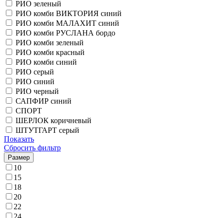
РИО зеленый
РИО комби ВИКТОРИЯ синий
РИО комби МАЛАХИТ синий
РИО комби РУСЛАНА бордо
РИО комби зеленый
РИО комби красный
РИО комби синий
РИО серый
РИО синий
РИО черный
САПФИР синий
СПОРТ
ШЕРЛОК коричневый
ШТУТГАРТ серый
Показать
Сбросить фильтр
Размер
10
15
18
20
22
24