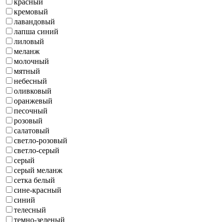
красный
кремовый
лавандовый
лапша синий
лиловый
меланж
молочный
мятный
небесный
оливковый
оранжевый
песочный
розовый
салатовый
светло-розовый
светло-серый
серый
серый меланж
сетка белый
сине-красный
синий
телесный
темно-зеленый