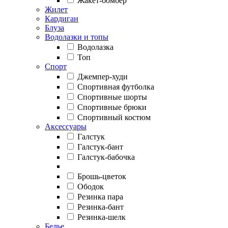
Жакет-бомбер
Жилет
Кардиган
Блуза
Водолазки и топы
Водолазка
Топ
Спорт
Джемпер-худи
Спортивная футболка
Спортивные шорты
Спортивные брюки
Спортивный костюм
Аксессуары
Галстук
Галстук-бант
Галстук-бабочка
Брошь-цветок
Ободок
Резинка пара
Резинка-бант
Резинка-шелк
Белье