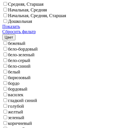
Средняя, Старшая
Начальная, Средняя
Начальная, Средняя, Старшая
Дошкольная
Показать
Сбросить фильтр
Цвет
бежевый
бело-бордовый
бело-зеленый
бело-серый
бело-синий
белый
бирюзовый
бордо
бордовый
василек
гладкий синий
голубой
желтый
зеленый
коричневый