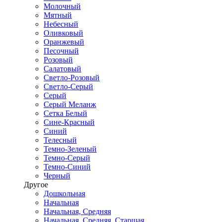
Молочный
Мятный
Небесный
Оливковый
Оранжевый
Песочный
Розовый
Салатовый
Светло-Розовый
Светло-Серый
Серый
Серый Меланж
Сетка Белый
Сине-Красный
Синий
Телесный
Темно-Зеленый
Темно-Серый
Темно-Синий
Черный
Другое
Дошкольная
Начальная
Начальная, Средняя
Начальная, Средняя, Старшая