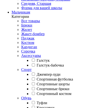
Средняя, Старшая
Форма для вашей школы
Мальчикам
Категории
Все товары
Брюки
Жилет
Жакет-бомбер
Пиджак
Костюм
Кардиган
Сорочка
Аксессуары
Галстук
Галстук-бабочка
Спорт
Джемпер-худи
Спортивная футболка
Спортивные шорты
Спортивные брюки
Спортивный костюм
Обувь
Туфли
Кроссовки