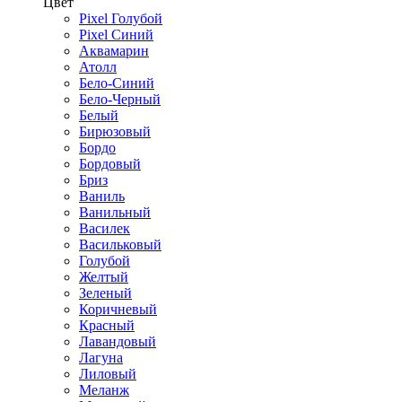
Цвет
Pixel Голубой
Pixel Синий
Аквамарин
Атолл
Бело-Синий
Бело-Черный
Белый
Бирюзовый
Бордо
Бордовый
Бриз
Ваниль
Ванильный
Василек
Васильковый
Голубой
Желтый
Зеленый
Коричневый
Красный
Лавандовый
Лагуна
Лиловый
Меланж