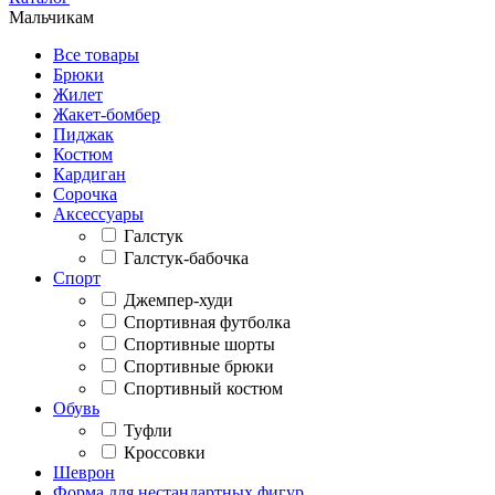
Мальчикам
Все товары
Брюки
Жилет
Жакет-бомбер
Пиджак
Костюм
Кардиган
Сорочка
Аксессуары
Галстук
Галстук-бабочка
Спорт
Джемпер-худи
Спортивная футболка
Спортивные шорты
Спортивные брюки
Спортивный костюм
Обувь
Туфли
Кроссовки
Шеврон
Форма для нестандартных фигур