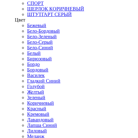
СПОРТ
ШЕРЛОК КОРИЧНЕВЫЙ
ШТУТГАРТ СЕРЫЙ
Цвет
Бежевый
Бело-Бордовый
Бело-Зеленый
Бело-Серый
Бело-Синий
Белый
Бирюзовый
Бордо
Бордовый
Василек
Гладкий Синий
Голубой
Желтый
Зеленый
Коричневый
Красный
Кремовый
Лавандовый
Лапша Синий
Лиловый
Меланж