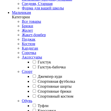
Средняя, Старшая
Форма для вашей школы
Мальчикам
Категории
Все товары
Брюки
Жилет
Жакет-бомбер
Пиджак
Костюм
Кардиган
Сорочка
Аксессуары
Галстук
Галстук-бабочка
Спорт
Джемпер-худи
Спортивная футболка
Спортивные шорты
Спортивные брюки
Спортивный костюм
Обувь
Туфли
Кроссовки