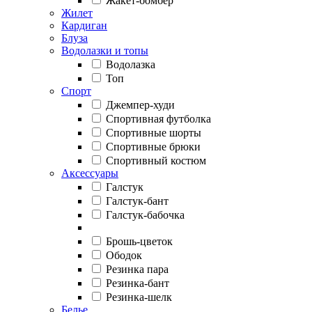
Жакет-бомбер
Жилет
Кардиган
Блуза
Водолазки и топы
Водолазка
Топ
Спорт
Джемпер-худи
Спортивная футболка
Спортивные шорты
Спортивные брюки
Спортивный костюм
Аксессуары
Галстук
Галстук-бант
Галстук-бабочка
Брошь-цветок
Ободок
Резинка пара
Резинка-бант
Резинка-шелк
Белье