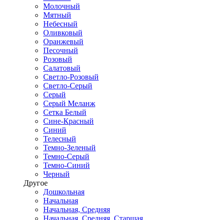
Молочный
Мятный
Небесный
Оливковый
Оранжевый
Песочный
Розовый
Салатовый
Светло-Розовый
Светло-Серый
Серый
Серый Меланж
Сетка Белый
Сине-Красный
Синий
Телесный
Темно-Зеленый
Темно-Серый
Темно-Синий
Черный
Другое
Дошкольная
Начальная
Начальная, Средняя
Начальная, Средняя, Старшая