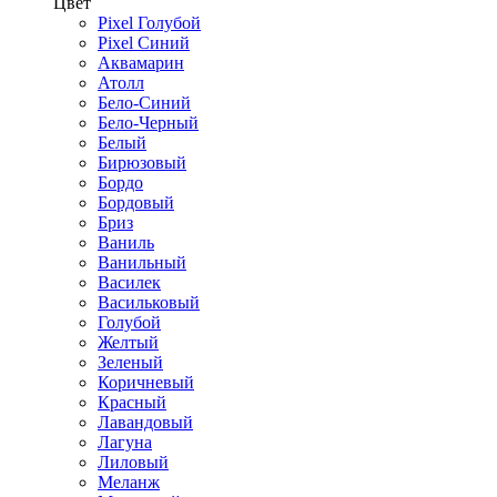
Цвет
Pixel Голубой
Pixel Синий
Аквамарин
Атолл
Бело-Синий
Бело-Черный
Белый
Бирюзовый
Бордо
Бордовый
Бриз
Ваниль
Ванильный
Василек
Васильковый
Голубой
Желтый
Зеленый
Коричневый
Красный
Лавандовый
Лагуна
Лиловый
Меланж