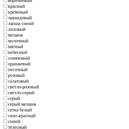
коричневый
красный
кремовый
лавандовый
лапша синий
лиловый
меланж
молочный
мятный
небесный
оливковый
оранжевый
песочный
розовый
салатовый
светло-розовый
светло-серый
серый
серый меланж
сетка белый
сине-красный
синий
телесный