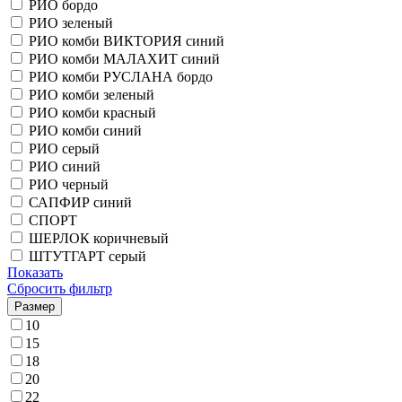
РИО бордо
РИО зеленый
РИО комби ВИКТОРИЯ синий
РИО комби МАЛАХИТ синий
РИО комби РУСЛАНА бордо
РИО комби зеленый
РИО комби красный
РИО комби синий
РИО серый
РИО синий
РИО черный
САПФИР синий
СПОРТ
ШЕРЛОК коричневый
ШТУТГАРТ серый
Показать
Сбросить фильтр
Размер
10
15
18
20
22