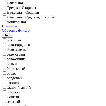
Начальная
Средняя, Старшая
Начальная, Средняя
Начальная, Средняя, Старшая
Дошкольная
Показать
Сбросить фильтр
Цвет
бежевый
бело-бордовый
бело-зеленый
бело-серый
бело-синий
белый
бирюзовый
бордо
бордовый
василек
гладкий синий
голубой
желтый
зеленый