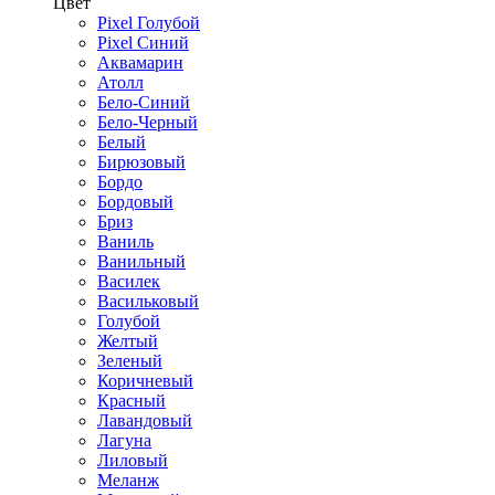
Цвет
Pixel Голубой
Pixel Синий
Аквамарин
Атолл
Бело-Синий
Бело-Черный
Белый
Бирюзовый
Бордо
Бордовый
Бриз
Ваниль
Ванильный
Василек
Васильковый
Голубой
Желтый
Зеленый
Коричневый
Красный
Лавандовый
Лагуна
Лиловый
Меланж