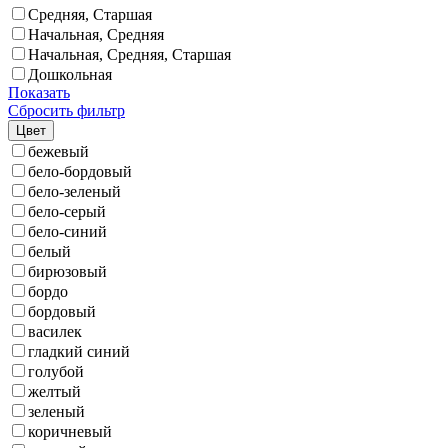
Средняя, Старшая
Начальная, Средняя
Начальная, Средняя, Старшая
Дошкольная
Показать
Сбросить фильтр
Цвет
бежевый
бело-бордовый
бело-зеленый
бело-серый
бело-синий
белый
бирюзовый
бордо
бордовый
василек
гладкий синий
голубой
желтый
зеленый
коричневый