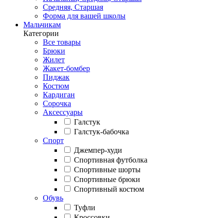
Средняя, Старшая
Форма для вашей школы
Мальчикам
Категории
Все товары
Брюки
Жилет
Жакет-бомбер
Пиджак
Костюм
Кардиган
Сорочка
Аксессуары
Галстук
Галстук-бабочка
Спорт
Джемпер-худи
Спортивная футболка
Спортивные шорты
Спортивные брюки
Спортивный костюм
Обувь
Туфли
Кроссовки