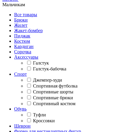
Мальчикам
Все товары
Брюки
Жилет
Жакет-бомбер
Пиджак
Костюм
Кардиган
Сорочка
Аксессуары
Галстук
Галстук-бабочка
Спорт
Джемпер-худи
Спортивная футболка
Спортивные шорты
Спортивные брюки
Спортивный костюм
Обувь
Туфли
Кроссовки
Шеврон
Форма для нестандартных фигур