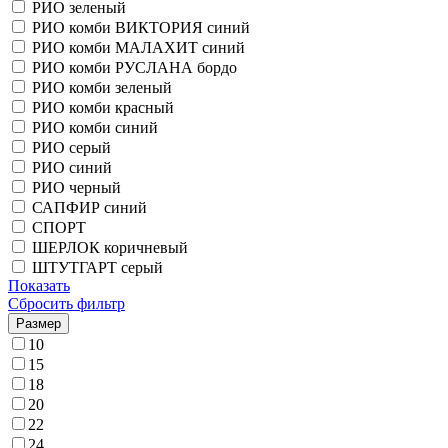
РИО зеленый
РИО комби ВИКТОРИЯ синий
РИО комби МАЛАХИТ синий
РИО комби РУСЛАНА бордо
РИО комби зеленый
РИО комби красный
РИО комби синий
РИО серый
РИО синий
РИО черный
САПФИР синий
СПОРТ
ШЕРЛОК коричневый
ШТУТГАРТ серый
Показать
Сбросить фильтр
Размер
10
15
18
20
22
24