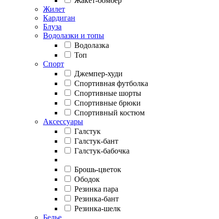
Жакет-бомбер
Жилет
Кардиган
Блуза
Водолазки и топы
Водолазка
Топ
Спорт
Джемпер-худи
Спортивная футболка
Спортивные шорты
Спортивные брюки
Спортивный костюм
Аксессуары
Галстук
Галстук-бант
Галстук-бабочка
Брошь-цветок
Ободок
Резинка пара
Резинка-бант
Резинка-шелк
Белье