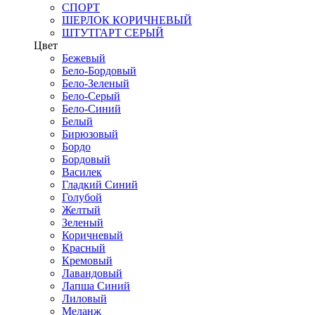
СПОРТ
ШЕРЛОК КОРИЧНЕВЫЙ
ШТУТГАРТ СЕРЫЙ
Цвет
Бежевый
Бело-Бордовый
Бело-Зеленый
Бело-Серый
Бело-Синий
Белый
Бирюзовый
Бордо
Бордовый
Василек
Гладкий Синий
Голубой
Желтый
Зеленый
Коричневый
Красный
Кремовый
Лавандовый
Лапша Синий
Лиловый
Меланж