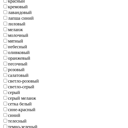
красный
кремовый
лавандовый
лапша синий
лиловый
меланж
молочный
мятный
небесный
оливковый
оранжевый
песочный
розовый
салатовый
светло-розовый
светло-серый
серый
серый меланж
сетка белый
сине-красный
синий
телесный
темно-зеленый