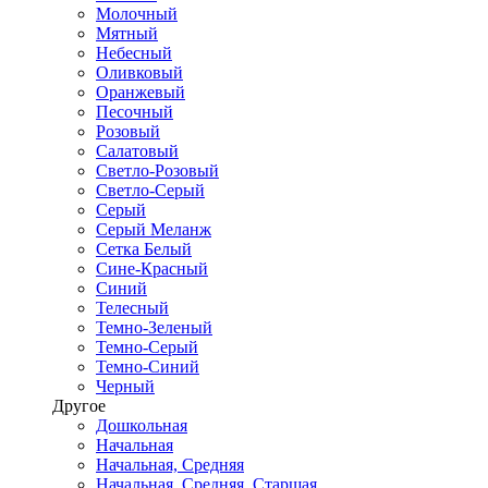
Молочный
Мятный
Небесный
Оливковый
Оранжевый
Песочный
Розовый
Салатовый
Светло-Розовый
Светло-Серый
Серый
Серый Меланж
Сетка Белый
Сине-Красный
Синий
Телесный
Темно-Зеленый
Темно-Серый
Темно-Синий
Черный
Другое
Дошкольная
Начальная
Начальная, Средняя
Начальная, Средняя, Старшая