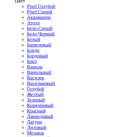
Цвет
Pixel Голубой
Pixel Синий
Аквамарин
Атолл
Бело-Синий
Бело-Черный
Белый
Бирюзовый
Бордо
Бордовый
Бриз
Ваниль
Ванильный
Василек
Васильковый
Голубой
Желтый
Зеленый
Коричневый
Красный
Лавандовый
Лагуна
Лиловый
Меланж