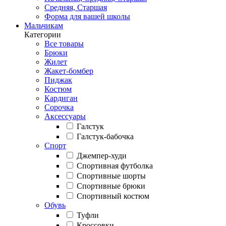
Средняя, Старшая
Форма для вашей школы
Мальчикам
Категории
Все товары
Брюки
Жилет
Жакет-бомбер
Пиджак
Костюм
Кардиган
Сорочка
Аксессуары
Галстук
Галстук-бабочка
Спорт
Джемпер-худи
Спортивная футболка
Спортивные шорты
Спортивные брюки
Спортивный костюм
Обувь
Туфли
Кроссовки