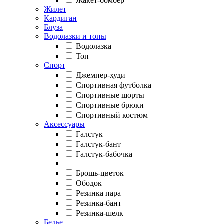
Жакет-бомбер
Жилет
Кардиган
Блуза
Водолазки и топы
Водолазка
Топ
Спорт
Джемпер-худи
Спортивная футболка
Спортивные шорты
Спортивные брюки
Спортивный костюм
Аксессуары
Галстук
Галстук-бант
Галстук-бабочка
Брошь-цветок
Ободок
Резинка пара
Резинка-бант
Резинка-шелк
Белье