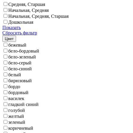
Средняя, Старшая
Начальная, Средняя
Начальная, Средняя, Старшая
Дошкольная
Показать
Сбросить фильтр
Цвет
бежевый
бело-бордовый
бело-зеленый
бело-серый
бело-синий
белый
бирюзовый
бордо
бордовый
василек
гладкий синий
голубой
желтый
зеленый
коричневый