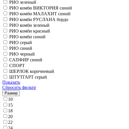
РИО зеленый
РИО комби ВИКТОРИЯ синий
РИО комби МАЛАХИТ синий
РИО комби РУСЛАНА бордо
РИО комби зеленый
РИО комби красный
РИО комби синий
РИО серый
РИО синий
РИО черный
САПФИР синий
СПОРТ
ШЕРЛОК коричневый
ШТУТГАРТ серый
Показать
Сбросить фильтр
Размер
10
15
18
20
22
24