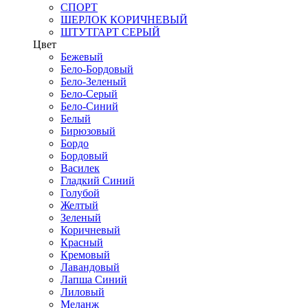
СПОРТ
ШЕРЛОК КОРИЧНЕВЫЙ
ШТУТГАРТ СЕРЫЙ
Цвет
Бежевый
Бело-Бордовый
Бело-Зеленый
Бело-Серый
Бело-Синий
Белый
Бирюзовый
Бордо
Бордовый
Василек
Гладкий Синий
Голубой
Желтый
Зеленый
Коричневый
Красный
Кремовый
Лавандовый
Лапша Синий
Лиловый
Меланж