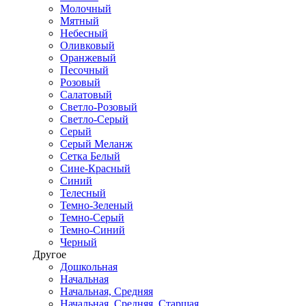
Молочный
Мятный
Небесный
Оливковый
Оранжевый
Песочный
Розовый
Салатовый
Светло-Розовый
Светло-Серый
Серый
Серый Меланж
Сетка Белый
Сине-Красный
Синий
Телесный
Темно-Зеленый
Темно-Серый
Темно-Синий
Черный
Другое
Дошкольная
Начальная
Начальная, Средняя
Начальная, Средняя, Старшая