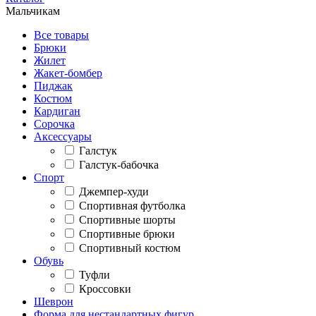
Мальчикам
Все товары
Брюки
Жилет
Жакет-бомбер
Пиджак
Костюм
Кардиган
Сорочка
Аксессуары
Галстук
Галстук-бабочка
Спорт
Джемпер-худи
Спортивная футболка
Спортивные шорты
Спортивные брюки
Спортивный костюм
Обувь
Туфли
Кроссовки
Шеврон
Форма для нестандартных фигур