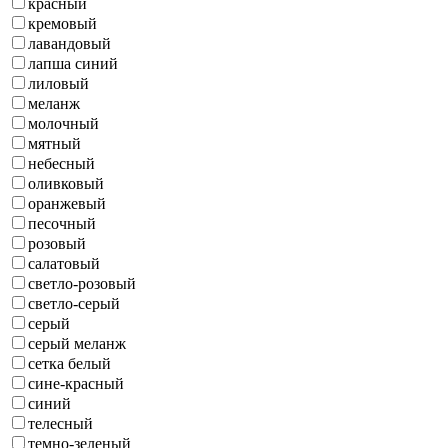
красный
кремовый
лавандовый
лапша синий
лиловый
меланж
молочный
мятный
небесный
оливковый
оранжевый
песочный
розовый
салатовый
светло-розовый
светло-серый
серый
серый меланж
сетка белый
сине-красный
синий
телесный
темно-зеленый