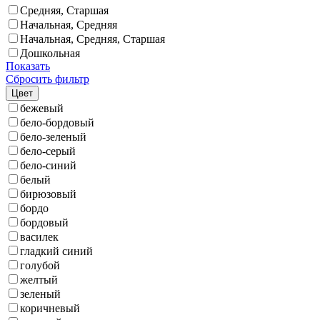
Средняя, Старшая
Начальная, Средняя
Начальная, Средняя, Старшая
Дошкольная
Показать
Сбросить фильтр
Цвет
бежевый
бело-бордовый
бело-зеленый
бело-серый
бело-синий
белый
бирюзовый
бордо
бордовый
василек
гладкий синий
голубой
желтый
зеленый
коричневый