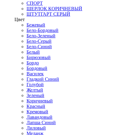
СПОРТ
ШЕРЛОК КОРИЧНЕВЫЙ
ШТУТГАРТ СЕРЫЙ
Цвет
Бежевый
Бело-Бордовый
Бело-Зеленый
Бело-Серый
Бело-Синий
Белый
Бирюзовый
Бордо
Бордовый
Василек
Гладкий Синий
Голубой
Желтый
Зеленый
Коричневый
Красный
Кремовый
Лавандовый
Лапша Синий
Лиловый
Меланж