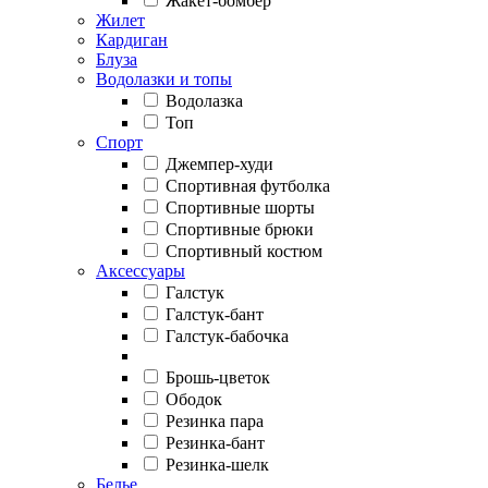
Жакет-бомбер
Жилет
Кардиган
Блуза
Водолазки и топы
Водолазка
Топ
Спорт
Джемпер-худи
Спортивная футболка
Спортивные шорты
Спортивные брюки
Спортивный костюм
Аксессуары
Галстук
Галстук-бант
Галстук-бабочка
Брошь-цветок
Ободок
Резинка пара
Резинка-бант
Резинка-шелк
Белье