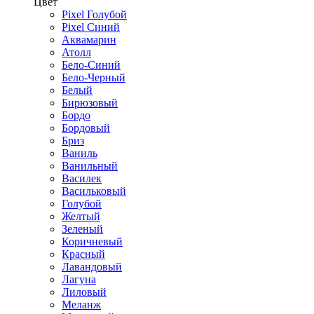
Цвет
Pixel Голубой
Pixel Синий
Аквамарин
Атолл
Бело-Синий
Бело-Черный
Белый
Бирюзовый
Бордо
Бордовый
Бриз
Ваниль
Ванильный
Василек
Васильковый
Голубой
Желтый
Зеленый
Коричневый
Красный
Лавандовый
Лагуна
Лиловый
Меланж