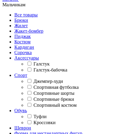
Мальчикам
Все товары
Брюки
Жилет
Жакет-бомбер
Пиджак
Костюм
Кардиган
Сорочка
Аксессуары
Галстук
Галстук-бабочка
Спорт
Джемпер-худи
Спортивная футболка
Спортивные шорты
Спортивные брюки
Спортивный костюм
Обувь
Туфли
Кроссовки
Шеврон
Форма для нестандартных фигур