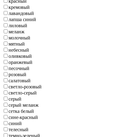
красный
кремовый
лавандовый
лапша синий
лиловый
меланж
молочный
мятный
небесный
оливковый
оранжевый
песочный
розовый
салатовый
светло-розовый
светло-серый
серый
серый меланж
сетка белый
сине-красный
синий
телесный
темно-зеленый