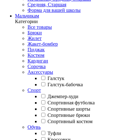
Средняя, Старшая
Форма для вашей школы
Мальчикам
Категории
Все товары
Брюки
Жилет
Жакет-бомбер
Пиджак
Костюм
Кардиган
Сорочка
Аксессуары
Галстук
Галстук-бабочка
Спорт
Джемпер-худи
Спортивная футболка
Спортивные шорты
Спортивные брюки
Спортивный костюм
Обувь
Туфли
Кроссовки