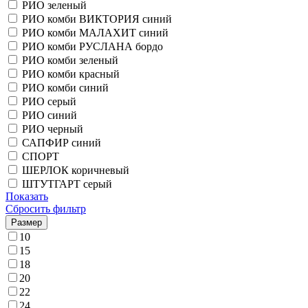
РИО зеленый
РИО комби ВИКТОРИЯ синий
РИО комби МАЛАХИТ синий
РИО комби РУСЛАНА бордо
РИО комби зеленый
РИО комби красный
РИО комби синий
РИО серый
РИО синий
РИО черный
САПФИР синий
СПОРТ
ШЕРЛОК коричневый
ШТУТГАРТ серый
Показать
Сбросить фильтр
Размер
10
15
18
20
22
24