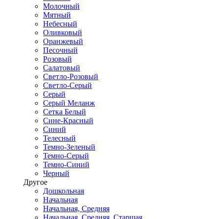
Молочный
Мятный
Небесный
Оливковый
Оранжевый
Песочный
Розовый
Салатовый
Светло-Розовый
Светло-Серый
Серый
Серый Меланж
Сетка Белый
Сине-Красный
Синий
Телесный
Темно-Зеленый
Темно-Серый
Темно-Синий
Черный
Другое
Дошкольная
Начальная
Начальная, Средняя
Начальная, Средняя, Старшая