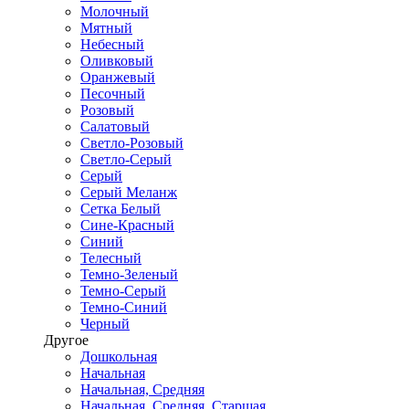
Молочный
Мятный
Небесный
Оливковый
Оранжевый
Песочный
Розовый
Салатовый
Светло-Розовый
Светло-Серый
Серый
Серый Меланж
Сетка Белый
Сине-Красный
Синий
Телесный
Темно-Зеленый
Темно-Серый
Темно-Синий
Черный
Другое
Дошкольная
Начальная
Начальная, Средняя
Начальная, Средняя, Старшая