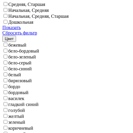
Средняя, Старшая
Начальная, Средняя
Начальная, Средняя, Старшая
Дошкольная
Показать
Сбросить фильтр
Цвет
бежевый
бело-бордовый
бело-зеленый
бело-серый
бело-синий
белый
бирюзовый
бордо
бордовый
василек
гладкий синий
голубой
желтый
зеленый
коричневый