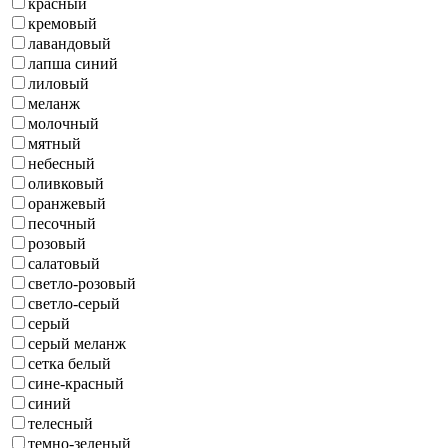
красный
кремовый
лавандовый
лапша синий
лиловый
меланж
молочный
мятный
небесный
оливковый
оранжевый
песочный
розовый
салатовый
светло-розовый
светло-серый
серый
серый меланж
сетка белый
сине-красный
синий
телесный
темно-зеленый