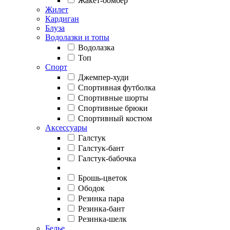
Жакет-бомбер
Жилет
Кардиган
Блуза
Водолазки и топы
Водолазка
Топ
Спорт
Джемпер-худи
Спортивная футболка
Спортивные шорты
Спортивные брюки
Спортивный костюм
Аксессуары
Галстук
Галстук-бант
Галстук-бабочка
Брошь-цветок
Ободок
Резинка пара
Резинка-бант
Резинка-шелк
Белье