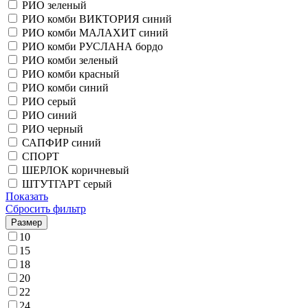
РИО зеленый
РИО комби ВИКТОРИЯ синий
РИО комби МАЛАХИТ синий
РИО комби РУСЛАНА бордо
РИО комби зеленый
РИО комби красный
РИО комби синий
РИО серый
РИО синий
РИО черный
САПФИР синий
СПОРТ
ШЕРЛОК коричневый
ШТУТГАРТ серый
Показать
Сбросить фильтр
Размер
10
15
18
20
22
24