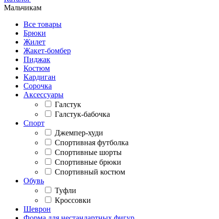
Мальчикам
Все товары
Брюки
Жилет
Жакет-бомбер
Пиджак
Костюм
Кардиган
Сорочка
Аксессуары
Галстук
Галстук-бабочка
Спорт
Джемпер-худи
Спортивная футболка
Спортивные шорты
Спортивные брюки
Спортивный костюм
Обувь
Туфли
Кроссовки
Шеврон
Форма для нестандартных фигур