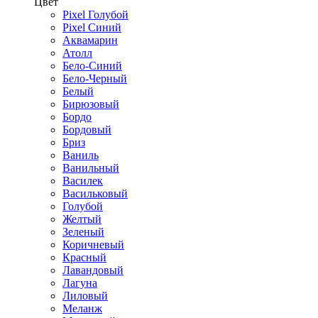
Цвет
Pixel Голубой
Pixel Синий
Аквамарин
Атолл
Бело-Синий
Бело-Черный
Белый
Бирюзовый
Бордо
Бордовый
Бриз
Ваниль
Ванильный
Василек
Васильковый
Голубой
Желтый
Зеленый
Коричневый
Красный
Лавандовый
Лагуна
Лиловый
Меланж