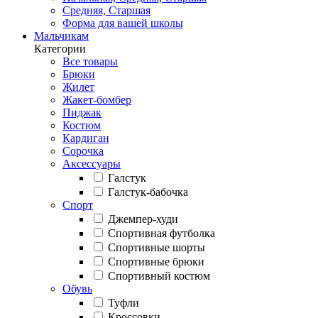
Средняя, Старшая
Форма для вашей школы
Мальчикам
Категории
Все товары
Брюки
Жилет
Жакет-бомбер
Пиджак
Костюм
Кардиган
Сорочка
Аксессуары
Галстук
Галстук-бабочка
Спорт
Джемпер-худи
Спортивная футболка
Спортивные шорты
Спортивные брюки
Спортивный костюм
Обувь
Туфли
Кроссовки