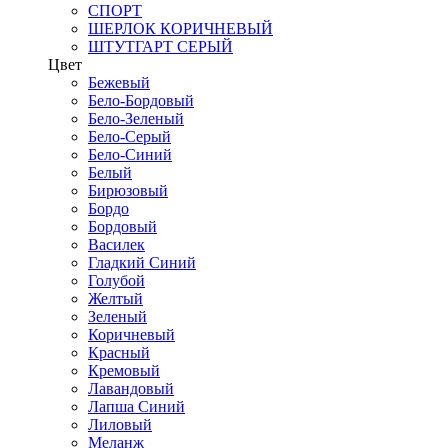
СПОРТ
ШЕРЛОК КОРИЧНЕВЫЙ
ШТУТГАРТ СЕРЫЙ
Цвет
Бежевый
Бело-Бордовый
Бело-Зеленый
Бело-Серый
Бело-Синий
Белый
Бирюзовый
Бордо
Бордовый
Василек
Гладкий Синий
Голубой
Желтый
Зеленый
Коричневый
Красный
Кремовый
Лавандовый
Лапша Синий
Лиловый
Меланж