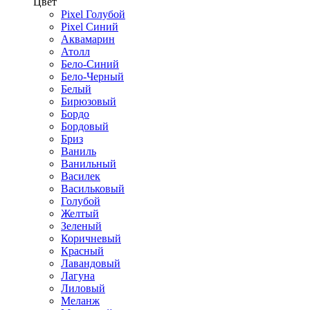
Цвет
Pixel Голубой
Pixel Синий
Аквамарин
Атолл
Бело-Синий
Бело-Черный
Белый
Бирюзовый
Бордо
Бордовый
Бриз
Ваниль
Ванильный
Василек
Васильковый
Голубой
Желтый
Зеленый
Коричневый
Красный
Лавандовый
Лагуна
Лиловый
Меланж