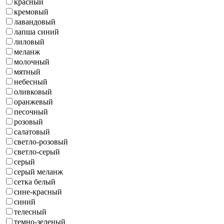
красный
кремовый
лавандовый
лапша синий
лиловый
меланж
молочный
мятный
небесный
оливковый
оранжевый
песочный
розовый
салатовый
светло-розовый
светло-серый
серый
серый меланж
сетка белый
сине-красный
синий
телесный
темно-зеленый