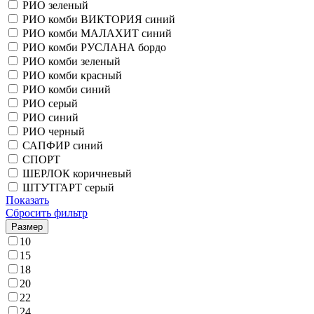
РИО зеленый
РИО комби ВИКТОРИЯ синий
РИО комби МАЛАХИТ синий
РИО комби РУСЛАНА бордо
РИО комби зеленый
РИО комби красный
РИО комби синий
РИО серый
РИО синий
РИО черный
САПФИР синий
СПОРТ
ШЕРЛОК коричневый
ШТУТГАРТ серый
Показать
Сбросить фильтр
Размер
10
15
18
20
22
24