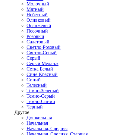
Молочный
Мятный
Небесный
Оливковый
Оранжевый
Песочный
Розовый
Салатовый
Светло-Розовый
Светло-Серый
Серый
Серый Меланж
Сетка Белый
Сине-Красный
Синий
Телесный
Темно-Зеленый
Темно-Серый
Темно-Синий
Черный
Другое
Дошкольная
Начальная
Начальная, Средняя
Начальная, Средняя, Старшая