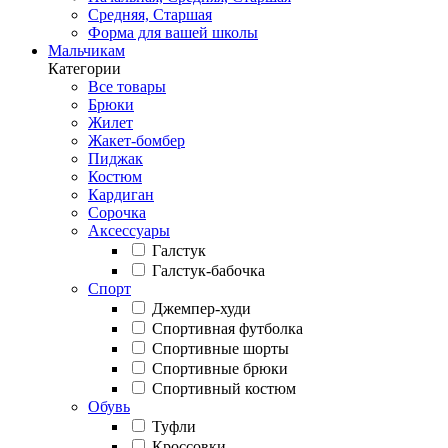
Средняя, Старшая
Форма для вашей школы
Мальчикам
Категории
Все товары
Брюки
Жилет
Жакет-бомбер
Пиджак
Костюм
Кардиган
Сорочка
Аксессуары
Галстук
Галстук-бабочка
Спорт
Джемпер-худи
Спортивная футболка
Спортивные шорты
Спортивные брюки
Спортивный костюм
Обувь
Туфли
Кроссовки