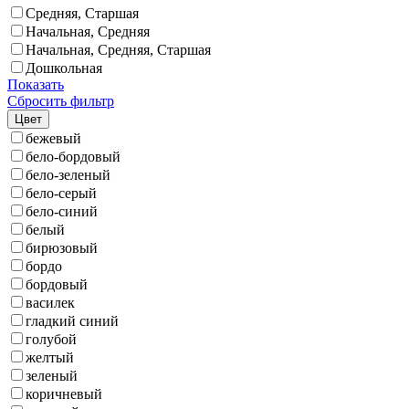
Средняя, Старшая
Начальная, Средняя
Начальная, Средняя, Старшая
Дошкольная
Показать
Сбросить фильтр
Цвет
бежевый
бело-бордовый
бело-зеленый
бело-серый
бело-синий
белый
бирюзовый
бордо
бордовый
василек
гладкий синий
голубой
желтый
зеленый
коричневый