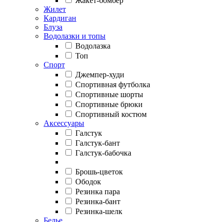
Жакет-бомбер
Жилет
Кардиган
Блуза
Водолазки и топы
Водолазка
Топ
Спорт
Джемпер-худи
Спортивная футболка
Спортивные шорты
Спортивные брюки
Спортивный костюм
Аксессуары
Галстук
Галстук-бант
Галстук-бабочка
Брошь-цветок
Ободок
Резинка пара
Резинка-бант
Резинка-шелк
Белье