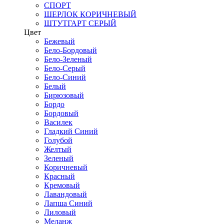
СПОРТ
ШЕРЛОК КОРИЧНЕВЫЙ
ШТУТГАРТ СЕРЫЙ
Цвет
Бежевый
Бело-Бордовый
Бело-Зеленый
Бело-Серый
Бело-Синий
Белый
Бирюзовый
Бордо
Бордовый
Василек
Гладкий Синий
Голубой
Желтый
Зеленый
Коричневый
Красный
Кремовый
Лавандовый
Лапша Синий
Лиловый
Меланж