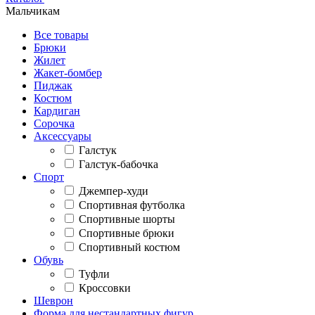
Мальчикам
Все товары
Брюки
Жилет
Жакет-бомбер
Пиджак
Костюм
Кардиган
Сорочка
Аксессуары
Галстук
Галстук-бабочка
Спорт
Джемпер-худи
Спортивная футболка
Спортивные шорты
Спортивные брюки
Спортивный костюм
Обувь
Туфли
Кроссовки
Шеврон
Форма для нестандартных фигур