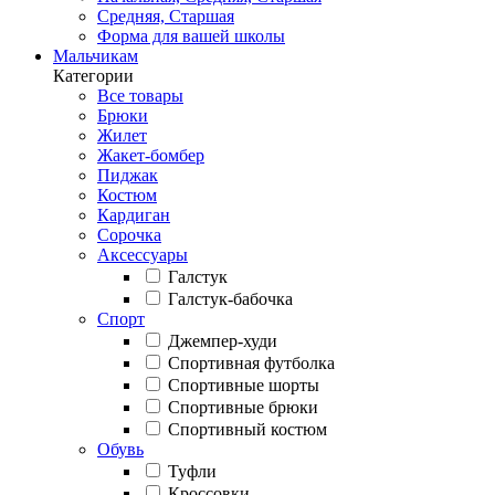
Средняя, Старшая
Форма для вашей школы
Мальчикам
Категории
Все товары
Брюки
Жилет
Жакет-бомбер
Пиджак
Костюм
Кардиган
Сорочка
Аксессуары
Галстук
Галстук-бабочка
Спорт
Джемпер-худи
Спортивная футболка
Спортивные шорты
Спортивные брюки
Спортивный костюм
Обувь
Туфли
Кроссовки