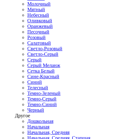
Молочный
Мятный
Небесный
Оливковый
Оранжевый
Песочный
Розовый
Салатовый
Светло-Розовый
Светло-Серый
Серый
Серый Меланж
Сетка Белый
Сине-Красный
Синий
Телесный
Темно-Зеленый
Темно-Серый
Темно-Синий
Черный
Другое
Дошкольная
Начальная
Начальная, Средняя
Начальная, Средняя, Старшая