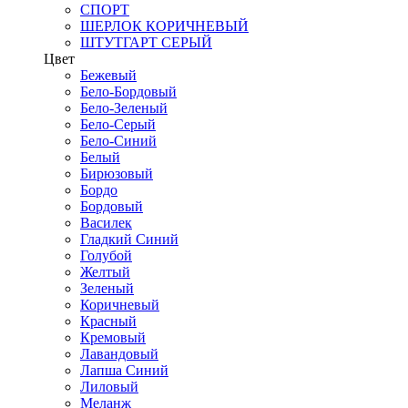
СПОРТ
ШЕРЛОК КОРИЧНЕВЫЙ
ШТУТГАРТ СЕРЫЙ
Цвет
Бежевый
Бело-Бордовый
Бело-Зеленый
Бело-Серый
Бело-Синий
Белый
Бирюзовый
Бордо
Бордовый
Василек
Гладкий Синий
Голубой
Желтый
Зеленый
Коричневый
Красный
Кремовый
Лавандовый
Лапша Синий
Лиловый
Меланж