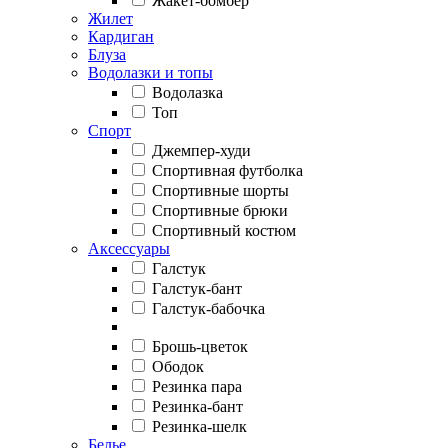
Жакет-бомбер
Жилет
Кардиган
Блуза
Водолазки и топы
Водолазка
Топ
Спорт
Джемпер-худи
Спортивная футболка
Спортивные шорты
Спортивные брюки
Спортивный костюм
Аксессуары
Галстук
Галстук-бант
Галстук-бабочка
Брошь-цветок
Ободок
Резинка пара
Резинка-бант
Резинка-шелк
Белье