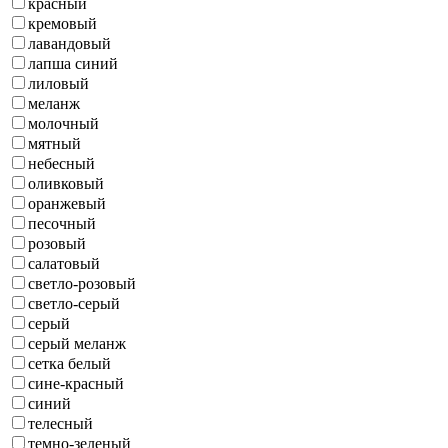
красный
кремовый
лавандовый
лапша синий
лиловый
меланж
молочный
мятный
небесный
оливковый
оранжевый
песочный
розовый
салатовый
светло-розовый
светло-серый
серый
серый меланж
сетка белый
сине-красный
синий
телесный
темно-зеленый