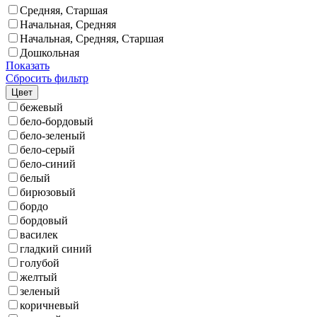
Средняя, Старшая
Начальная, Средняя
Начальная, Средняя, Старшая
Дошкольная
Показать
Сбросить фильтр
Цвет
бежевый
бело-бордовый
бело-зеленый
бело-серый
бело-синий
белый
бирюзовый
бордо
бордовый
василек
гладкий синий
голубой
желтый
зеленый
коричневый