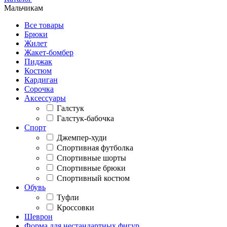
Мальчикам
Все товары
Брюки
Жилет
Жакет-бомбер
Пиджак
Костюм
Кардиган
Сорочка
Аксессуары
Галстук
Галстук-бабочка
Спорт
Джемпер-худи
Спортивная футболка
Спортивные шорты
Спортивные брюки
Спортивный костюм
Обувь
Туфли
Кроссовки
Шеврон
Форма для нестандартных фигур