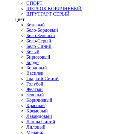
СПОРТ
ШЕРЛОК КОРИЧНЕВЫЙ
ШТУТГАРТ СЕРЫЙ
Цвет
Бежевый
Бело-Бордовый
Бело-Зеленый
Бело-Серый
Бело-Синий
Белый
Бирюзовый
Бордо
Бордовый
Василек
Гладкий Синий
Голубой
Желтый
Зеленый
Коричневый
Красный
Кремовый
Лавандовый
Лапша Синий
Лиловый
Меланж