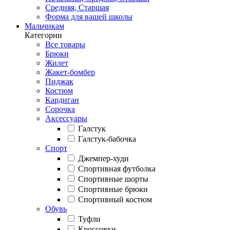
Средняя, Старшая
Форма для вашей школы
Мальчикам
Категории
Все товары
Брюки
Жилет
Жакет-бомбер
Пиджак
Костюм
Кардиган
Сорочка
Аксессуары
Галстук
Галстук-бабочка
Спорт
Джемпер-худи
Спортивная футболка
Спортивные шорты
Спортивные брюки
Спортивный костюм
Обувь
Туфли
Кроссовки