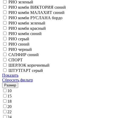
РИО зеленый
РИО комби ВИКТОРИЯ синий
РИО комби МАЛАХИТ синий
РИО комби РУСЛАНА бордо
РИО комби зеленый
РИО комби красный
РИО комби синий
РИО серый
РИО синий
РИО черный
САПФИР синий
СПОРТ
ШЕРЛОК коричневый
ШТУТГАРТ серый
Показать
Сбросить фильтр
Размер
10
15
18
20
22
24