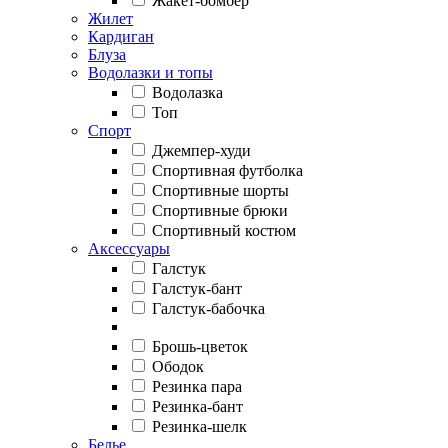
Жакет-бомбер
Жилет
Кардиган
Блуза
Водолазки и топы
Водолазка
Топ
Спорт
Джемпер-худи
Спортивная футболка
Спортивные шорты
Спортивные брюки
Спортивный костюм
Аксессуары
Галстук
Галстук-бант
Галстук-бабочка
Брошь-цветок
Ободок
Резинка пара
Резинка-бант
Резинка-шелк
Белье