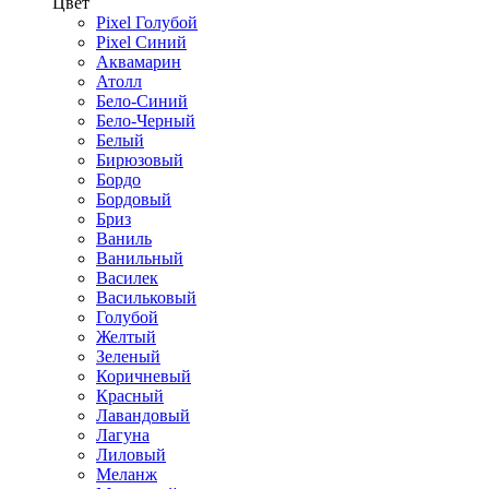
Цвет
Pixel Голубой
Pixel Синий
Аквамарин
Атолл
Бело-Синий
Бело-Черный
Белый
Бирюзовый
Бордо
Бордовый
Бриз
Ваниль
Ванильный
Василек
Васильковый
Голубой
Желтый
Зеленый
Коричневый
Красный
Лавандовый
Лагуна
Лиловый
Меланж