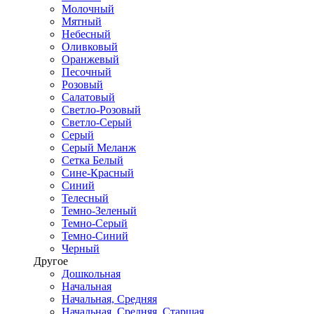
Молочный
Мятный
Небесный
Оливковый
Оранжевый
Песочный
Розовый
Салатовый
Светло-Розовый
Светло-Серый
Серый
Серый Меланж
Сетка Белый
Сине-Красный
Синий
Телесный
Темно-Зеленый
Темно-Серый
Темно-Синий
Черный
Другое
Дошкольная
Начальная
Начальная, Средняя
Начальная, Средняя, Старшая