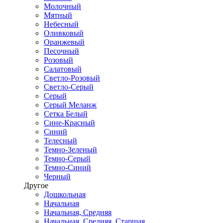
Молочный
Мятный
Небесный
Оливковый
Оранжевый
Песочный
Розовый
Салатовый
Светло-Розовый
Светло-Серый
Серый
Серый Меланж
Сетка Белый
Сине-Красный
Синий
Телесный
Темно-Зеленый
Темно-Серый
Темно-Синий
Черный
Другое
Дошкольная
Начальная
Начальная, Средняя
Начальная, Средняя, Старшая