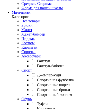
Средняя, Старшая
Форма для вашей школы
Мальчикам
Категории
Все товары
Брюки
Жилет
Жакет-бомбер
Пиджак
Костюм
Кардиган
Сорочка
Аксессуары
Галстук
Галстук-бабочка
Спорт
Джемпер-худи
Спортивная футболка
Спортивные шорты
Спортивные брюки
Спортивный костюм
Обувь
Туфли
Кроссовки