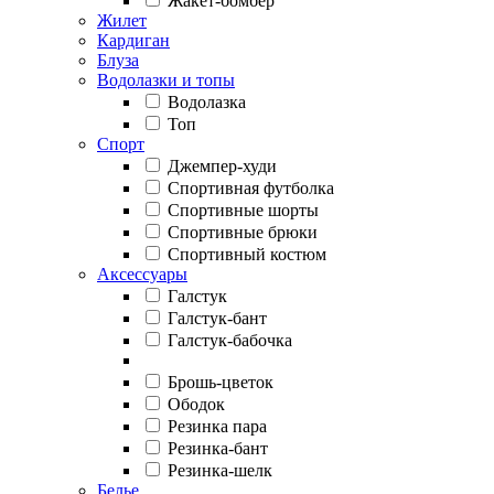
Жакет-бомбер
Жилет
Кардиган
Блуза
Водолазки и топы
Водолазка
Топ
Спорт
Джемпер-худи
Спортивная футболка
Спортивные шорты
Спортивные брюки
Спортивный костюм
Аксессуары
Галстук
Галстук-бант
Галстук-бабочка
Брошь-цветок
Ободок
Резинка пара
Резинка-бант
Резинка-шелк
Белье