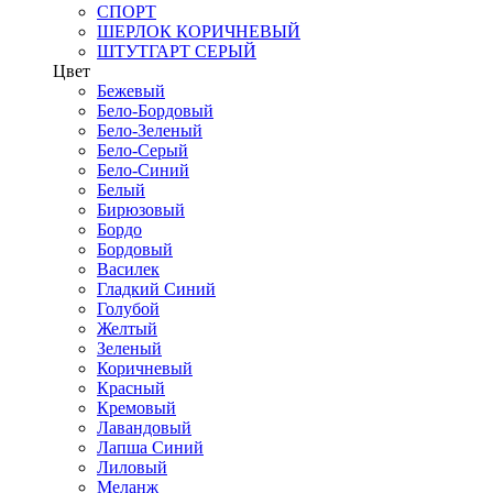
СПОРТ
ШЕРЛОК КОРИЧНЕВЫЙ
ШТУТГАРТ СЕРЫЙ
Цвет
Бежевый
Бело-Бордовый
Бело-Зеленый
Бело-Серый
Бело-Синий
Белый
Бирюзовый
Бордо
Бордовый
Василек
Гладкий Синий
Голубой
Желтый
Зеленый
Коричневый
Красный
Кремовый
Лавандовый
Лапша Синий
Лиловый
Меланж