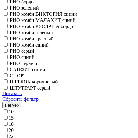
РИО бордо
РИО зеленый
РИО комби ВИКТОРИЯ синий
РИО комби МАЛАХИТ синий
РИО комби РУСЛАНА бордо
РИО комби зеленый
РИО комби красный
РИО комби синий
РИО серый
РИО синий
РИО черный
САПФИР синий
СПОРТ
ШЕРЛОК коричневый
ШТУТГАРТ серый
Показать
Сбросить фильтр
Размер
10
15
18
20
22