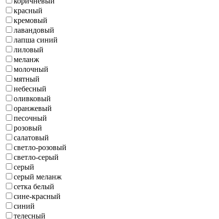
коричневый
красный
кремовый
лавандовый
лапша синий
лиловый
меланж
молочный
мятный
небесный
оливковый
оранжевый
песочный
розовый
салатовый
светло-розовый
светло-серый
серый
серый меланж
сетка белый
сине-красный
синий
телесный