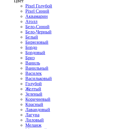
Цвет
Pixel Голубой
Pixel Синий
Аквамарин
Атолл
Бело-Синий
Бело-Черный
Белый
Бирюзовый
Бордо
Бордовый
Бриз
Ваниль
Ванильный
Василек
Васильковый
Голубой
Желтый
Зеленый
Коричневый
Красный
Лавандовый
Лагуна
Лиловый
Меланж