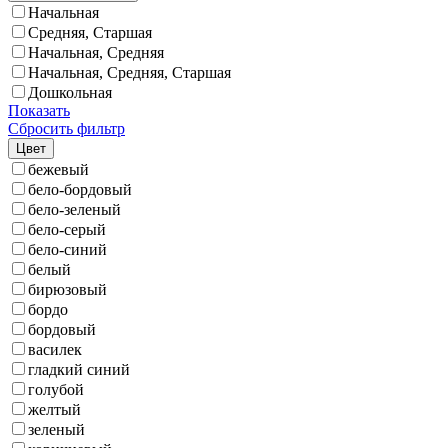
Начальная
Средняя, Старшая
Начальная, Средняя
Начальная, Средняя, Старшая
Дошкольная
Показать
Сбросить фильтр
Цвет
бежевый
бело-бордовый
бело-зеленый
бело-серый
бело-синий
белый
бирюзовый
бордо
бордовый
василек
гладкий синий
голубой
желтый
зеленый