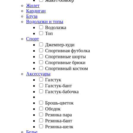
Жакет-бомбер
Жилет
Кардиган
Блуза
Водолазки и топы
Водолазка
Топ
Спорт
Джемпер-худи
Спортивная футболка
Спортивные шорты
Спортивные брюки
Спортивный костюм
Аксессуары
Галстук
Галстук-бант
Галстук-бабочка
Брошь-цветок
Ободок
Резинка пара
Резинка-бант
Резинка-шелк
Белье