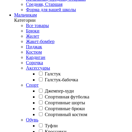
Средняя, Старшая
Форма для вашей школы
Мальчикам
Категории
Все товары
Брюки
Жилет
Жакет-бомбер
Пиджак
Костюм
Кардиган
Сорочка
Аксессуары
Галстук
Галстук-бабочка
Спорт
Джемпер-худи
Спортивная футболка
Спортивные шорты
Спортивные брюки
Спортивный костюм
Обувь
Туфли
Кроссовки