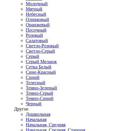
Молочный
Мятный
Небесный
Оливковый
Оранжевый
Песочный
Розовый
Салатовый
Светло-Розовый
Светло-Серый
Серый
Серый Меланж
Сетка Белый
Сине-Красный
Синий
Телесный
Темно-Зеленый
Темно-Серый
Темно-Синий
Черный
Другое
Дошкольная
Начальная
Начальная, Средняя
Начальная, Средняя, Старшая