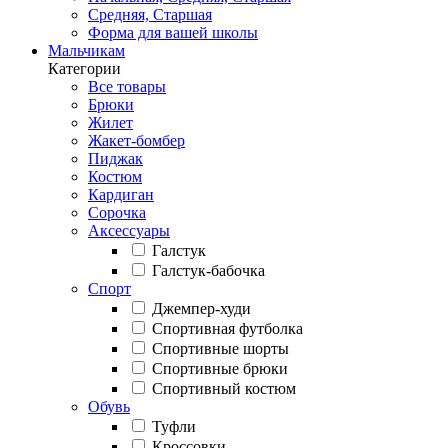
Средняя, Старшая
Форма для вашей школы
Мальчикам
Категории
Все товары
Брюки
Жилет
Жакет-бомбер
Пиджак
Костюм
Кардиган
Сорочка
Аксессуары
Галстук
Галстук-бабочка
Спорт
Джемпер-худи
Спортивная футболка
Спортивные шорты
Спортивные брюки
Спортивный костюм
Обувь
Туфли
Кроссовки