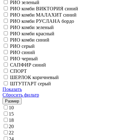
РИО зеленый
РИО комби ВИКТОРИЯ синий
РИО комби МАЛАХИТ синий
РИО комби РУСЛАНА бордо
РИО комби зеленый
РИО комби красный
РИО комби синий
РИО серый
РИО синий
РИО черный
САПФИР синий
СПОРТ
ШЕРЛОК коричневый
ШТУТГАРТ серый
Показать
Сбросить фильтр
Размер
10
15
18
20
22
24