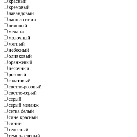
красный
кремовый
лавандовый
лапша синий
лиловый
меланж
молочный
мятный
небесный
оливковый
оранжевый
песочный
розовый
салатовый
светло-розовый
светло-серый
серый
серый меланж
сетка белый
сине-красный
синий
телесный
темно-зеленый