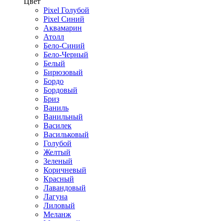
Цвет
Pixel Голубой
Pixel Синий
Аквамарин
Атолл
Бело-Синий
Бело-Черный
Белый
Бирюзовый
Бордо
Бордовый
Бриз
Ваниль
Ванильный
Василек
Васильковый
Голубой
Желтый
Зеленый
Коричневый
Красный
Лавандовый
Лагуна
Лиловый
Меланж