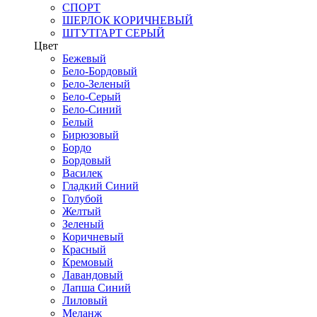
СПОРТ
ШЕРЛОК КОРИЧНЕВЫЙ
ШТУТГАРТ СЕРЫЙ
Цвет
Бежевый
Бело-Бордовый
Бело-Зеленый
Бело-Серый
Бело-Синий
Белый
Бирюзовый
Бордо
Бордовый
Василек
Гладкий Синий
Голубой
Желтый
Зеленый
Коричневый
Красный
Кремовый
Лавандовый
Лапша Синий
Лиловый
Меланж