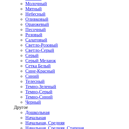
Молочный
Мятный
Небесный
Оливковый
Оранжевый
Песочный
Розовый
Салатовый
Светло-Розовый
Светло-Серый
Серый
Серый Меланж
Сетка Белый
Сине-Красный
Синий
Телесный
Темно-Зеленый
Темно-Серый
Темно-Синий
Черный
Другое
Дошкольная
Начальная
Начальная, Средняя
Начальная, Средняя, Старшая