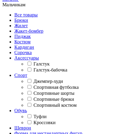
Мальчикам
Все товары
Брюки
Жилет
Жакет-бомбер
Пиджак
Костюм
Кардиган
Сорочка
Аксессуары
Галстук
Галстук-бабочка
Спорт
Джемпер-худи
Спортивная футболка
Спортивные шорты
Спортивные брюки
Спортивный костюм
Обувь
Туфли
Кроссовки
Шеврон
Форма для нестандартных фигур