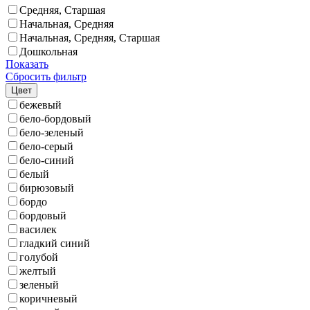
Средняя, Старшая
Начальная, Средняя
Начальная, Средняя, Старшая
Дошкольная
Показать
Сбросить фильтр
Цвет
бежевый
бело-бордовый
бело-зеленый
бело-серый
бело-синий
белый
бирюзовый
бордо
бордовый
василек
гладкий синий
голубой
желтый
зеленый
коричневый