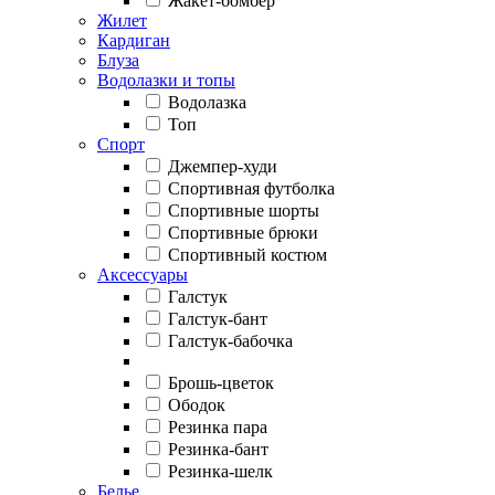
Жакет-бомбер
Жилет
Кардиган
Блуза
Водолазки и топы
Водолазка
Топ
Спорт
Джемпер-худи
Спортивная футболка
Спортивные шорты
Спортивные брюки
Спортивный костюм
Аксессуары
Галстук
Галстук-бант
Галстук-бабочка
Брошь-цветок
Ободок
Резинка пара
Резинка-бант
Резинка-шелк
Белье