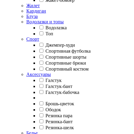
Жакет-бомбер
Жилет
Кардиган
Блуза
Водолазки и топы
Водолазка
Топ
Спорт
Джемпер-худи
Спортивная футболка
Спортивные шорты
Спортивные брюки
Спортивный костюм
Аксессуары
Галстук
Галстук-бант
Галстук-бабочка
Брошь-цветок
Ободок
Резинка пара
Резинка-бант
Резинка-шелк
Белье