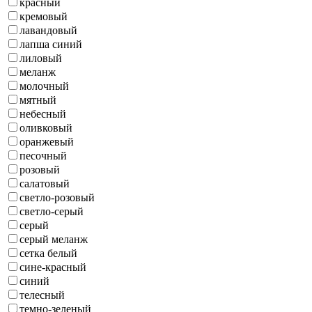
красный
кремовый
лавандовый
лапша синий
лиловый
меланж
молочный
мятный
небесный
оливковый
оранжевый
песочный
розовый
салатовый
светло-розовый
светло-серый
серый
серый меланж
сетка белый
сине-красный
синий
телесный
темно-зеленый