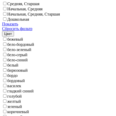
Средняя, Старшая
Начальная, Средняя
Начальная, Средняя, Старшая
Дошкольная
Показать
Сбросить фильтр
Цвет
бежевый
бело-бордовый
бело-зеленый
бело-серый
бело-синий
белый
бирюзовый
бордо
бордовый
василек
гладкий синий
голубой
желтый
зеленый
коричневый