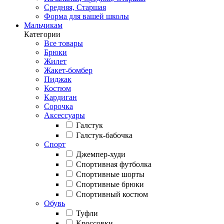
Средняя, Старшая
Форма для вашей школы
Мальчикам
Категории
Все товары
Брюки
Жилет
Жакет-бомбер
Пиджак
Костюм
Кардиган
Сорочка
Аксессуары
Галстук
Галстук-бабочка
Спорт
Джемпер-худи
Спортивная футболка
Спортивные шорты
Спортивные брюки
Спортивный костюм
Обувь
Туфли
Кроссовки