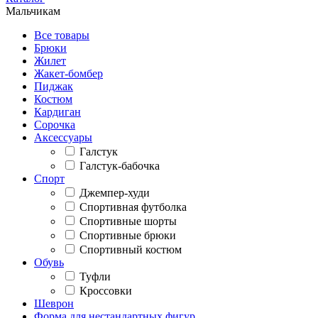
Мальчикам
Все товары
Брюки
Жилет
Жакет-бомбер
Пиджак
Костюм
Кардиган
Сорочка
Аксессуары
Галстук
Галстук-бабочка
Спорт
Джемпер-худи
Спортивная футболка
Спортивные шорты
Спортивные брюки
Спортивный костюм
Обувь
Туфли
Кроссовки
Шеврон
Форма для нестандартных фигур