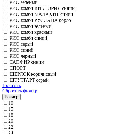
РИО зеленый
РИО комби ВИКТОРИЯ синий
РИО комби МАЛАХИТ синий
РИО комби РУСЛАНА бордо
РИО комби зеленый
РИО комби красный
РИО комби синий
РИО серый
РИО синий
РИО черный
САПФИР синий
СПОРТ
ШЕРЛОК коричневый
ШТУТГАРТ серый
Показать
Сбросить фильтр
Размер
10
15
18
20
22
24