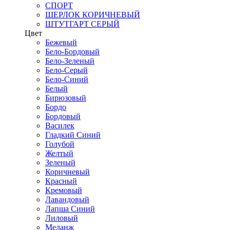
СПОРТ
ШЕРЛОК КОРИЧНЕВЫЙ
ШТУТГАРТ СЕРЫЙ
Цвет
Бежевый
Бело-Бордовый
Бело-Зеленый
Бело-Серый
Бело-Синий
Белый
Бирюзовый
Бордо
Бордовый
Василек
Гладкий Синий
Голубой
Желтый
Зеленый
Коричневый
Красный
Кремовый
Лавандовый
Лапша Синий
Лиловый
Меланж