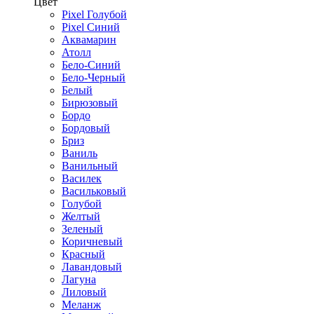
Цвет
Pixel Голубой
Pixel Синий
Аквамарин
Атолл
Бело-Синий
Бело-Черный
Белый
Бирюзовый
Бордо
Бордовый
Бриз
Ваниль
Ванильный
Василек
Васильковый
Голубой
Желтый
Зеленый
Коричневый
Красный
Лавандовый
Лагуна
Лиловый
Меланж