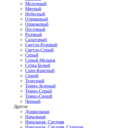
Молочный
Мятный
Небесный
Оливковый
Оранжевый
Песочный
Розовый
Салатовый
Светло-Розовый
Светло-Серый
Серый
Серый Меланж
Сетка Белый
Сине-Красный
Синий
Телесный
Темно-Зеленый
Темно-Серый
Темно-Синий
Черный
Другое
Дошкольная
Начальная
Начальная, Средняя
Начальная, Средняя, Старшая