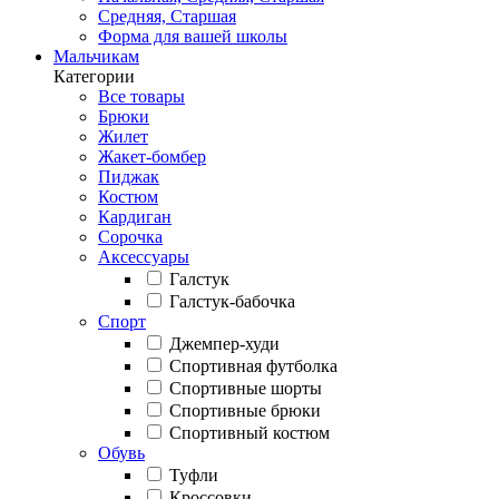
Средняя, Старшая
Форма для вашей школы
Мальчикам
Категории
Все товары
Брюки
Жилет
Жакет-бомбер
Пиджак
Костюм
Кардиган
Сорочка
Аксессуары
Галстук
Галстук-бабочка
Спорт
Джемпер-худи
Спортивная футболка
Спортивные шорты
Спортивные брюки
Спортивный костюм
Обувь
Туфли
Кроссовки