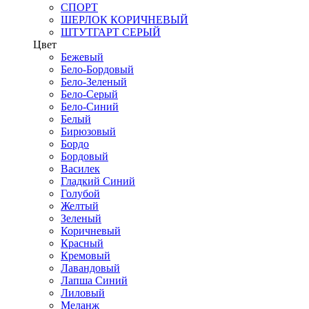
СПОРТ
ШЕРЛОК КОРИЧНЕВЫЙ
ШТУТГАРТ СЕРЫЙ
Цвет
Бежевый
Бело-Бордовый
Бело-Зеленый
Бело-Серый
Бело-Синий
Белый
Бирюзовый
Бордо
Бордовый
Василек
Гладкий Синий
Голубой
Желтый
Зеленый
Коричневый
Красный
Кремовый
Лавандовый
Лапша Синий
Лиловый
Меланж