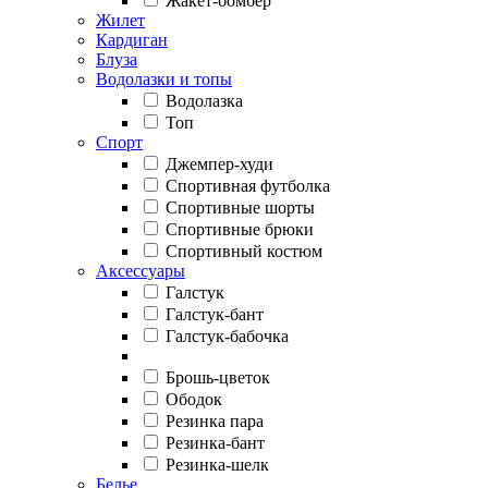
Жакет-бомбер
Жилет
Кардиган
Блуза
Водолазки и топы
Водолазка
Топ
Спорт
Джемпер-худи
Спортивная футболка
Спортивные шорты
Спортивные брюки
Спортивный костюм
Аксессуары
Галстук
Галстук-бант
Галстук-бабочка
Брошь-цветок
Ободок
Резинка пара
Резинка-бант
Резинка-шелк
Белье