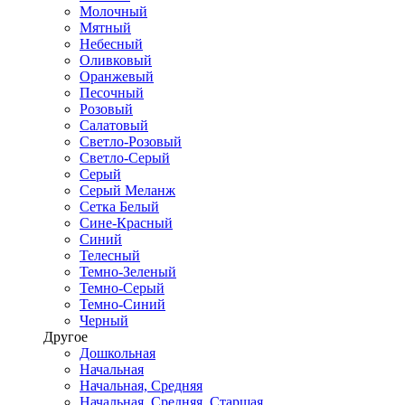
Молочный
Мятный
Небесный
Оливковый
Оранжевый
Песочный
Розовый
Салатовый
Светло-Розовый
Светло-Серый
Серый
Серый Меланж
Сетка Белый
Сине-Красный
Синий
Телесный
Темно-Зеленый
Темно-Серый
Темно-Синий
Черный
Другое
Дошкольная
Начальная
Начальная, Средняя
Начальная, Средняя, Старшая