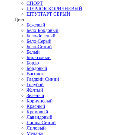
СПОРТ
ШЕРЛОК КОРИЧНЕВЫЙ
ШТУТГАРТ СЕРЫЙ
Цвет
Бежевый
Бело-Бордовый
Бело-Зеленый
Бело-Серый
Бело-Синий
Белый
Бирюзовый
Бордо
Бордовый
Василек
Гладкий Синий
Голубой
Желтый
Зеленый
Коричневый
Красный
Кремовый
Лавандовый
Лапша Синий
Лиловый
Меланж