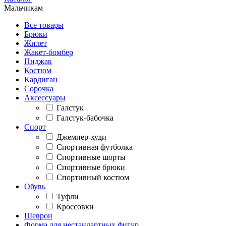
Мальчикам
Все товары
Брюки
Жилет
Жакет-бомбер
Пиджак
Костюм
Кардиган
Сорочка
Аксессуары
Галстук
Галстук-бабочка
Спорт
Джемпер-худи
Спортивная футболка
Спортивные шорты
Спортивные брюки
Спортивный костюм
Обувь
Туфли
Кроссовки
Шеврон
Форма для нестандартных фигур