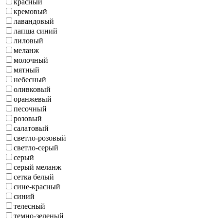
красный
кремовый
лавандовый
лапша синий
лиловый
меланж
молочный
мятный
небесный
оливковый
оранжевый
песочный
розовый
салатовый
светло-розовый
светло-серый
серый
серый меланж
сетка белый
сине-красный
синий
телесный
темно-зеленый