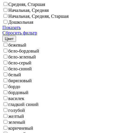
Средняя, Старшая
Начальная, Средняя
Начальная, Средняя, Старшая
Дошкольная
Показать
Сбросить фильтр
Цвет
бежевый
бело-бордовый
бело-зеленый
бело-серый
бело-синий
белый
бирюзовый
бордо
бордовый
василек
гладкий синий
голубой
желтый
зеленый
коричневый