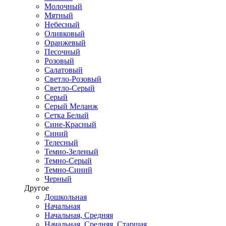
Молочный
Мятный
Небесный
Оливковый
Оранжевый
Песочный
Розовый
Салатовый
Светло-Розовый
Светло-Серый
Серый
Серый Меланж
Сетка Белый
Сине-Красный
Синий
Телесный
Темно-Зеленый
Темно-Серый
Темно-Синий
Черный
Другое
Дошкольная
Начальная
Начальная, Средняя
Начальная, Средняя, Старшая