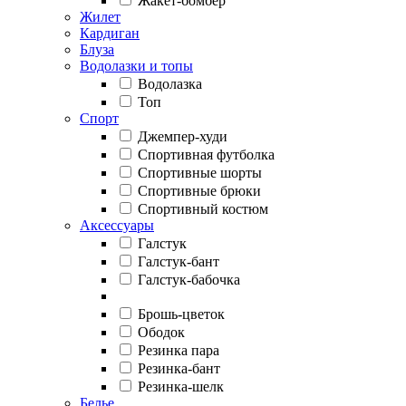
Жакет-бомбер
Жилет
Кардиган
Блуза
Водолазки и топы
Водолазка
Топ
Спорт
Джемпер-худи
Спортивная футболка
Спортивные шорты
Спортивные брюки
Спортивный костюм
Аксессуары
Галстук
Галстук-бант
Галстук-бабочка
Брошь-цветок
Ободок
Резинка пара
Резинка-бант
Резинка-шелк
Белье