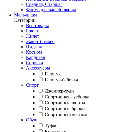
Средняя, Старшая
Форма для вашей школы
Мальчикам
Категории
Все товары
Брюки
Жилет
Жакет-бомбер
Пиджак
Костюм
Кардиган
Сорочка
Аксессуары
Галстук
Галстук-бабочка
Спорт
Джемпер-худи
Спортивная футболка
Спортивные шорты
Спортивные брюки
Спортивный костюм
Обувь
Туфли
Кроссовки