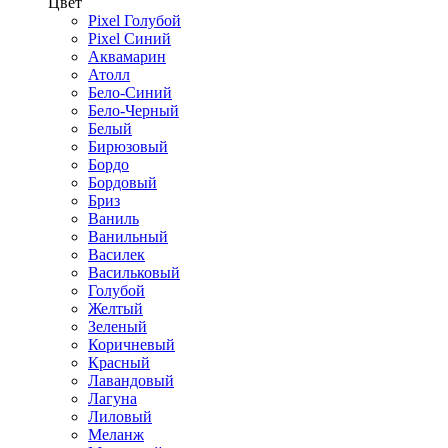
Цвет
Pixel Голубой
Pixel Синий
Аквамарин
Атолл
Бело-Синий
Бело-Черный
Белый
Бирюзовый
Бордо
Бордовый
Бриз
Ваниль
Ванильный
Василек
Васильковый
Голубой
Желтый
Зеленый
Коричневый
Красный
Лавандовый
Лагуна
Лиловый
Меланж