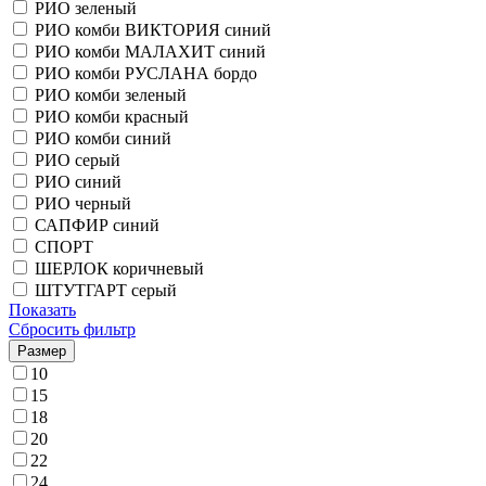
РИО зеленый
РИО комби ВИКТОРИЯ синий
РИО комби МАЛАХИТ синий
РИО комби РУСЛАНА бордо
РИО комби зеленый
РИО комби красный
РИО комби синий
РИО серый
РИО синий
РИО черный
САПФИР синий
СПОРТ
ШЕРЛОК коричневый
ШТУТГАРТ серый
Показать
Сбросить фильтр
Размер
10
15
18
20
22
24