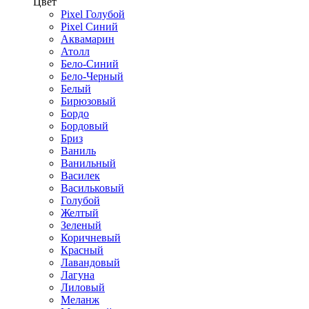
Цвет
Pixel Голубой
Pixel Синий
Аквамарин
Атолл
Бело-Синий
Бело-Черный
Белый
Бирюзовый
Бордо
Бордовый
Бриз
Ваниль
Ванильный
Василек
Васильковый
Голубой
Желтый
Зеленый
Коричневый
Красный
Лавандовый
Лагуна
Лиловый
Меланж