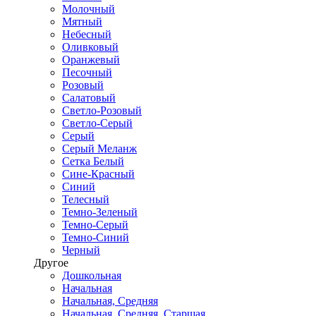
Молочный
Мятный
Небесный
Оливковый
Оранжевый
Песочный
Розовый
Салатовый
Светло-Розовый
Светло-Серый
Серый
Серый Меланж
Сетка Белый
Сине-Красный
Синий
Телесный
Темно-Зеленый
Темно-Серый
Темно-Синий
Черный
Другое
Дошкольная
Начальная
Начальная, Средняя
Начальная, Средняя, Старшая