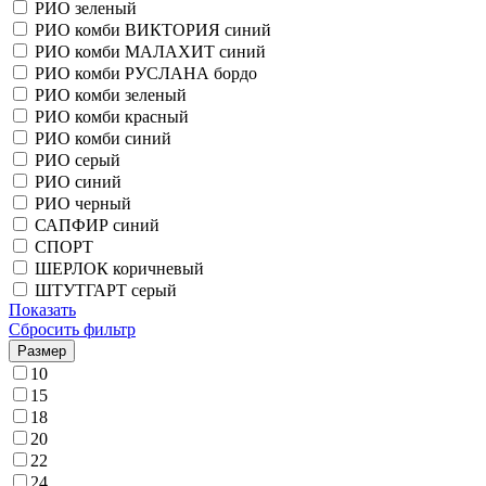
РИО зеленый
РИО комби ВИКТОРИЯ синий
РИО комби МАЛАХИТ синий
РИО комби РУСЛАНА бордо
РИО комби зеленый
РИО комби красный
РИО комби синий
РИО серый
РИО синий
РИО черный
САПФИР синий
СПОРТ
ШЕРЛОК коричневый
ШТУТГАРТ серый
Показать
Сбросить фильтр
Размер
10
15
18
20
22
24