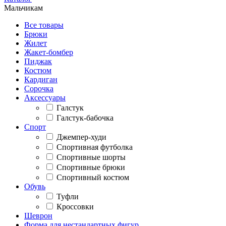
Мальчикам
Все товары
Брюки
Жилет
Жакет-бомбер
Пиджак
Костюм
Кардиган
Сорочка
Аксессуары
Галстук
Галстук-бабочка
Спорт
Джемпер-худи
Спортивная футболка
Спортивные шорты
Спортивные брюки
Спортивный костюм
Обувь
Туфли
Кроссовки
Шеврон
Форма для нестандартных фигур