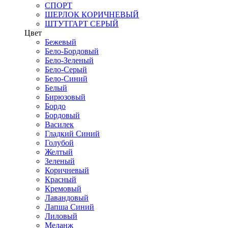
СПОРТ
ШЕРЛОК КОРИЧНЕВЫЙ
ШТУТГАРТ СЕРЫЙ
Цвет
Бежевый
Бело-Бордовый
Бело-Зеленый
Бело-Серый
Бело-Синий
Белый
Бирюзовый
Бордо
Бордовый
Василек
Гладкий Синий
Голубой
Желтый
Зеленый
Коричневый
Красный
Кремовый
Лавандовый
Лапша Синий
Лиловый
Меланж