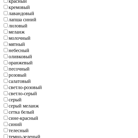
красный
кремовый
лавандовый
лапша синий
лиловый
меланж
молочный
мятный
небесный
оливковый
оранжевый
песочный
розовый
салатовый
светло-розовый
светло-серый
серый
серый меланж
сетка белый
сине-красный
синий
телесный
темно-зеленый