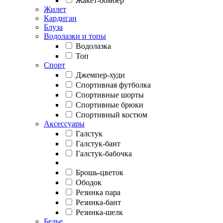
Жакет-бомбер
Жилет
Кардиган
Блуза
Водолазки и топы
Водолазка
Топ
Спорт
Джемпер-худи
Спортивная футболка
Спортивные шорты
Спортивные брюки
Спортивный костюм
Аксессуары
Галстук
Галстук-бант
Галстук-бабочка
Брошь-цветок
Ободок
Резинка пара
Резинка-бант
Резинка-шелк
Белье