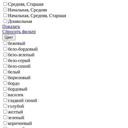
Средняя, Старшая
Начальная, Средняя
Начальная, Средняя, Старшая
Дошкольная
Показать
Сбросить фильтр
Цвет
бежевый
бело-бордовый
бело-зеленый
бело-серый
бело-синий
белый
бирюзовый
бордо
бордовый
василек
гладкий синий
голубой
желтый
зеленый
коричневый