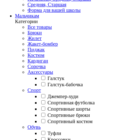
Средняя, Старшая
Форма для вашей школы
Мальчикам
Категории
Все товары
Брюки
Жилет
Жакет-бомбер
Пиджак
Костюм
Кардиган
Сорочка
Аксессуары
Галстук
Галстук-бабочка
Спорт
Джемпер-худи
Спортивная футболка
Спортивные шорты
Спортивные брюки
Спортивный костюм
Обувь
Туфли
Кроссовки