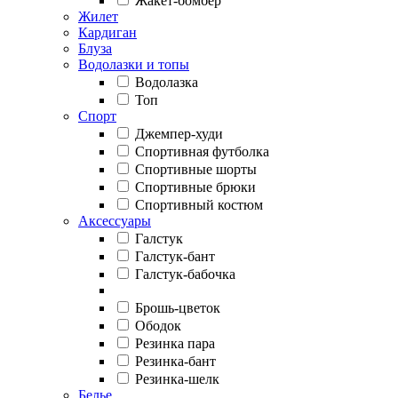
Жакет-бомбер
Жилет
Кардиган
Блуза
Водолазки и топы
Водолазка
Топ
Спорт
Джемпер-худи
Спортивная футболка
Спортивные шорты
Спортивные брюки
Спортивный костюм
Аксессуары
Галстук
Галстук-бант
Галстук-бабочка
Брошь-цветок
Ободок
Резинка пара
Резинка-бант
Резинка-шелк
Белье