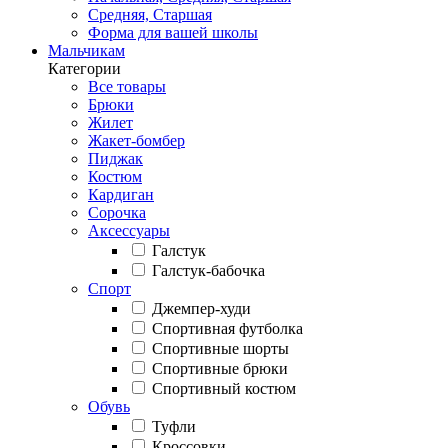
Средняя, Старшая
Форма для вашей школы
Мальчикам
Категории
Все товары
Брюки
Жилет
Жакет-бомбер
Пиджак
Костюм
Кардиган
Сорочка
Аксессуары
Галстук
Галстук-бабочка
Спорт
Джемпер-худи
Спортивная футболка
Спортивные шорты
Спортивные брюки
Спортивный костюм
Обувь
Туфли
Кроссовки