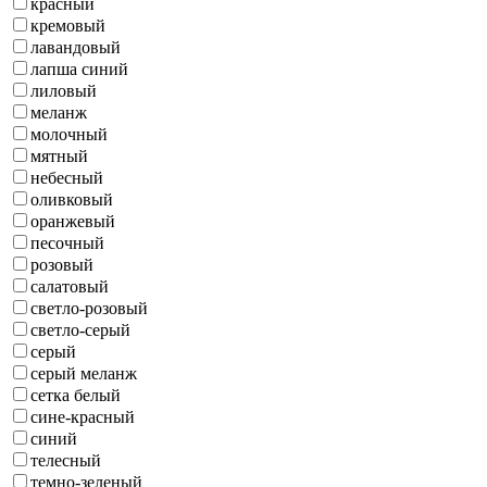
красный
кремовый
лавандовый
лапша синий
лиловый
меланж
молочный
мятный
небесный
оливковый
оранжевый
песочный
розовый
салатовый
светло-розовый
светло-серый
серый
серый меланж
сетка белый
сине-красный
синий
телесный
темно-зеленый