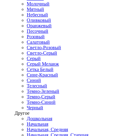
Молочный
Мятный
Небесный
Оливковый
Оранжевый
Песочный
Розовый
Салатовый
Светло-Розовый
Светло-Серый
Серый
Серый Меланж
Сетка Белый
Сине-Красный
Синий
Телесный
Темно-Зеленый
Темно-Серый
Темно-Синий
Черный
Другое
Дошкольная
Начальная
Начальная, Средняя
Начальная, Средняя, Старшая