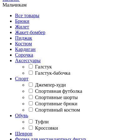
Мальчикам
Все товары
Брюки
Жилет
Жакет-бомбер
Пиджак
Костюм
Кардиган
Сорочка
Аксессуары
Галстук
Галстук-бабочка
Спорт
Джемпер-худи
Спортивная футболка
Спортивные шорты
Спортивные брюки
Спортивный костюм
Обувь
Туфли
Кроссовки
Шеврон
Форма для нестандартных фигур