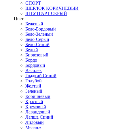
СПОРТ
ШЕРЛОК КОРИЧНЕВЫЙ
ШТУТГАРТ СЕРЫЙ
Цвет
Бежевый
Бело-Бордовый
Бело-Зеленый
Бело-Серый
Бело-Синий
Белый
Бирюзовый
Бордо
Бордовый
Василек
Гладкий Синий
Голубой
Желтый
Зеленый
Коричневый
Красный
Кремовый
Лавандовый
Лапша Синий
Лиловый
Меланж