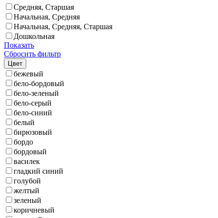
Средняя, Старшая
Начальная, Средняя
Начальная, Средняя, Старшая
Дошкольная
Показать
Сбросить фильтр
Цвет
бежевый
бело-бордовый
бело-зеленый
бело-серый
бело-синий
белый
бирюзовый
бордо
бордовый
василек
гладкий синий
голубой
желтый
зеленый
коричневый