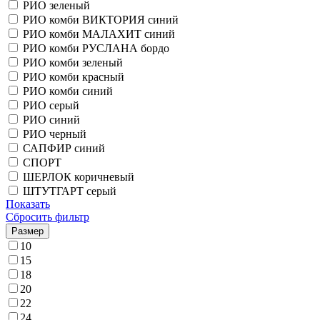
РИО зеленый
РИО комби ВИКТОРИЯ синий
РИО комби МАЛАХИТ синий
РИО комби РУСЛАНА бордо
РИО комби зеленый
РИО комби красный
РИО комби синий
РИО серый
РИО синий
РИО черный
САПФИР синий
СПОРТ
ШЕРЛОК коричневый
ШТУТГАРТ серый
Показать
Сбросить фильтр
Размер
10
15
18
20
22
24