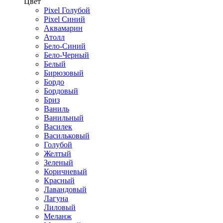
Цвет
Pixel Голубой
Pixel Синий
Аквамарин
Атолл
Бело-Синий
Бело-Черный
Белый
Бирюзовый
Бордо
Бордовый
Бриз
Ваниль
Ванильный
Василек
Васильковый
Голубой
Желтый
Зеленый
Коричневый
Красный
Лавандовый
Лагуна
Лиловый
Меланж