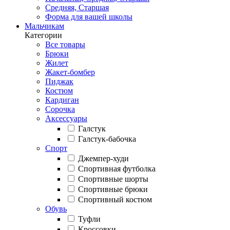
Средняя, Старшая
Форма для вашей школы
Мальчикам
Категории
Все товары
Брюки
Жилет
Жакет-бомбер
Пиджак
Костюм
Кардиган
Сорочка
Аксессуары
Галстук
Галстук-бабочка
Спорт
Джемпер-худи
Спортивная футболка
Спортивные шорты
Спортивные брюки
Спортивный костюм
Обувь
Туфли
Кроссовки