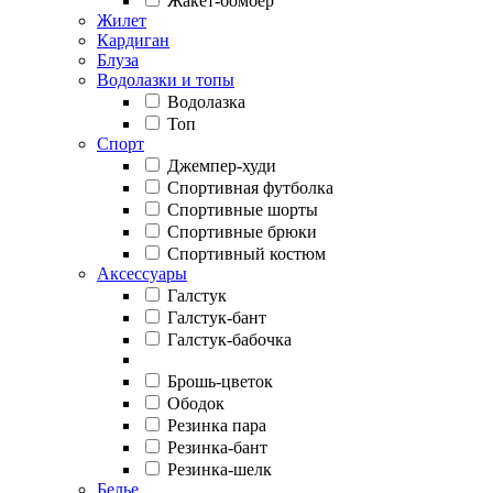
Жакет-бомбер
Жилет
Кардиган
Блуза
Водолазки и топы
Водолазка
Топ
Спорт
Джемпер-худи
Спортивная футболка
Спортивные шорты
Спортивные брюки
Спортивный костюм
Аксессуары
Галстук
Галстук-бант
Галстук-бабочка
Брошь-цветок
Ободок
Резинка пара
Резинка-бант
Резинка-шелк
Белье