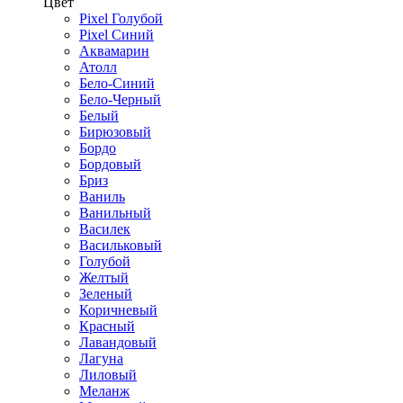
Цвет
Pixel Голубой
Pixel Синий
Аквамарин
Атолл
Бело-Синий
Бело-Черный
Белый
Бирюзовый
Бордо
Бордовый
Бриз
Ваниль
Ванильный
Василек
Васильковый
Голубой
Желтый
Зеленый
Коричневый
Красный
Лавандовый
Лагуна
Лиловый
Меланж