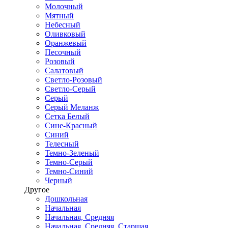
Молочный
Мятный
Небесный
Оливковый
Оранжевый
Песочный
Розовый
Салатовый
Светло-Розовый
Светло-Серый
Серый
Серый Меланж
Сетка Белый
Сине-Красный
Синий
Телесный
Темно-Зеленый
Темно-Серый
Темно-Синий
Черный
Другое
Дошкольная
Начальная
Начальная, Средняя
Начальная, Средняя, Старшая