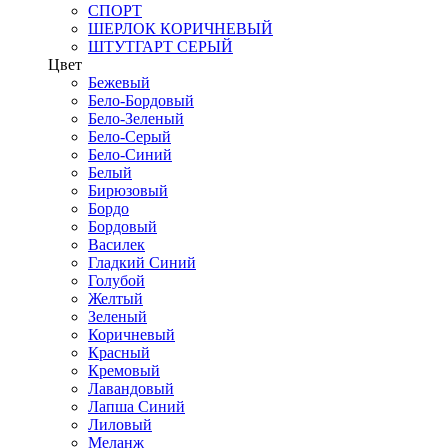
СПОРТ
ШЕРЛОК КОРИЧНЕВЫЙ
ШТУТГАРТ СЕРЫЙ
Цвет
Бежевый
Бело-Бордовый
Бело-Зеленый
Бело-Серый
Бело-Синий
Белый
Бирюзовый
Бордо
Бордовый
Василек
Гладкий Синий
Голубой
Желтый
Зеленый
Коричневый
Красный
Кремовый
Лавандовый
Лапша Синий
Лиловый
Меланж