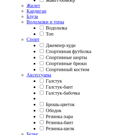
Жакет-бомбер
Жилет
Кардиган
Блуза
Водолазки и топы
Водолазка
Топ
Спорт
Джемпер-худи
Спортивная футболка
Спортивные шорты
Спортивные брюки
Спортивный костюм
Аксессуары
Галстук
Галстук-бант
Галстук-бабочка
Брошь-цветок
Ободок
Резинка пара
Резинка-бант
Резинка-шелк
Белье