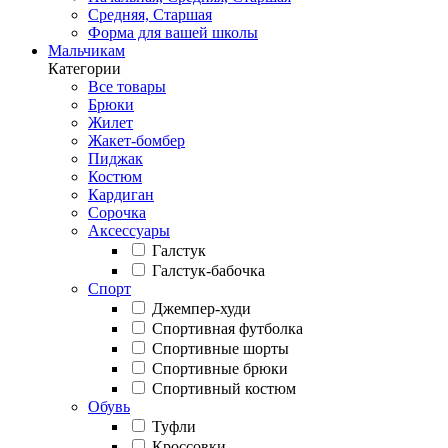
Средняя, Старшая
Форма для вашей школы
Мальчикам
Категории
Все товары
Брюки
Жилет
Жакет-бомбер
Пиджак
Костюм
Кардиган
Сорочка
Аксессуары
Галстук
Галстук-бабочка
Спорт
Джемпер-худи
Спортивная футболка
Спортивные шорты
Спортивные брюки
Спортивный костюм
Обувь
Туфли
Кроссовки