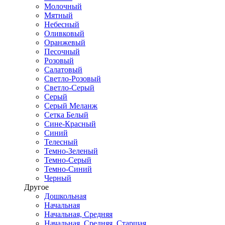
Молочный
Мятный
Небесный
Оливковый
Оранжевый
Песочный
Розовый
Салатовый
Светло-Розовый
Светло-Серый
Серый
Серый Меланж
Сетка Белый
Сине-Красный
Синий
Телесный
Темно-Зеленый
Темно-Серый
Темно-Синий
Черный
Другое
Дошкольная
Начальная
Начальная, Средняя
Начальная, Средняя, Старшая