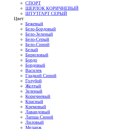
СПОРТ
ШЕРЛОК КОРИЧНЕВЫЙ
ШТУТГАРТ СЕРЫЙ
Цвет
Бежевый
Бело-Бордовый
Бело-Зеленый
Бело-Серый
Бело-Синий
Белый
Бирюзовый
Бордо
Бордовый
Василек
Гладкий Синий
Голубой
Желтый
Зеленый
Коричневый
Красный
Кремовый
Лавандовый
Лапша Синий
Лиловый
Меланж