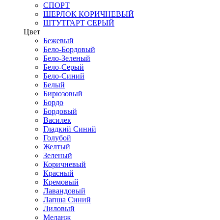
СПОРТ
ШЕРЛОК КОРИЧНЕВЫЙ
ШТУТГАРТ СЕРЫЙ
Цвет
Бежевый
Бело-Бордовый
Бело-Зеленый
Бело-Серый
Бело-Синий
Белый
Бирюзовый
Бордо
Бордовый
Василек
Гладкий Синий
Голубой
Желтый
Зеленый
Коричневый
Красный
Кремовый
Лавандовый
Лапша Синий
Лиловый
Меланж