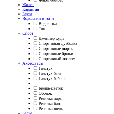
Жакет-бомбер
Жилет
Кардиган
Блуза
Водолазки и топы
Водолазка
Топ
Спорт
Джемпер-худи
Спортивная футболка
Спортивные шорты
Спортивные брюки
Спортивный костюм
Аксессуары
Галстук
Галстук-бант
Галстук-бабочка
Брошь-цветок
Ободок
Резинка пара
Резинка-бант
Резинка-шелк
Белье