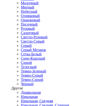
Молочный
Мятный
Небесный
Оливковый
Оранжевый
Песочный
Розовый
Салатовый
Светло-Розовый
Светло-Серый
Серый
Серый Меланж
Сетка Белый
Сине-Красный
Синий
Телесный
Темно-Зеленый
Темно-Серый
Темно-Синий
Черный
Другое
Дошкольная
Начальная
Начальная, Средняя
Начальная, Средняя, Старшая