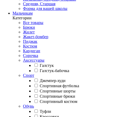
Средняя, Старшая
Форма для вашей школы
Мальчикам
Категории
Все товары
Брюки
Жилет
Жакет-бомбер
Пиджак
Костюм
Кардиган
Сорочка
Аксессуары
Галстук
Галстук-бабочка
Спорт
Джемпер-худи
Спортивная футболка
Спортивные шорты
Спортивные брюки
Спортивный костюм
Обувь
Туфли
Кроссовки