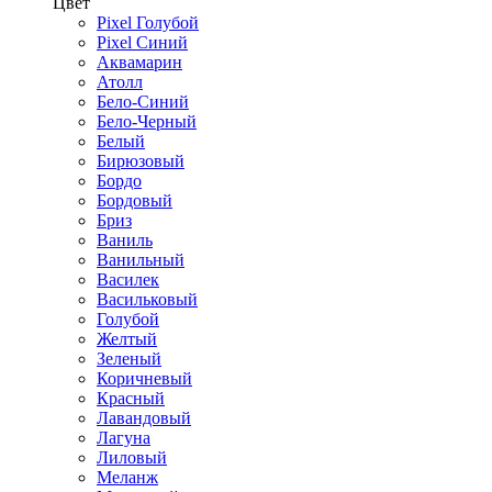
Цвет
Pixel Голубой
Pixel Синий
Аквамарин
Атолл
Бело-Синий
Бело-Черный
Белый
Бирюзовый
Бордо
Бордовый
Бриз
Ваниль
Ванильный
Василек
Васильковый
Голубой
Желтый
Зеленый
Коричневый
Красный
Лавандовый
Лагуна
Лиловый
Меланж