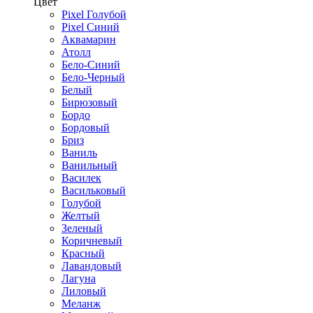
Цвет
Pixel Голубой
Pixel Синий
Аквамарин
Атолл
Бело-Синий
Бело-Черный
Белый
Бирюзовый
Бордо
Бордовый
Бриз
Ваниль
Ванильный
Василек
Васильковый
Голубой
Желтый
Зеленый
Коричневый
Красный
Лавандовый
Лагуна
Лиловый
Меланж