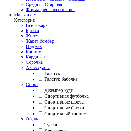
Средняя, Старшая
Форма для вашей школы
Мальчикам
Категории
Все товары
Брюки
Жилет
Жакет-бомбер
Пиджак
Костюм
Кардиган
Сорочка
Аксессуары
Галстук
Галстук-бабочка
Спорт
Джемпер-худи
Спортивная футболка
Спортивные шорты
Спортивные брюки
Спортивный костюм
Обувь
Туфли
Кроссовки