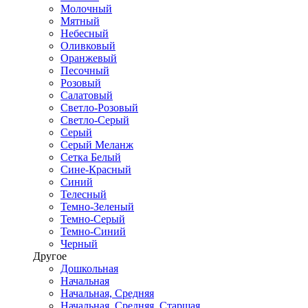
Молочный
Мятный
Небесный
Оливковый
Оранжевый
Песочный
Розовый
Салатовый
Светло-Розовый
Светло-Серый
Серый
Серый Меланж
Сетка Белый
Сине-Красный
Синий
Телесный
Темно-Зеленый
Темно-Серый
Темно-Синий
Черный
Другое
Дошкольная
Начальная
Начальная, Средняя
Начальная, Средняя, Старшая