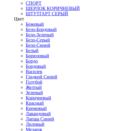
СПОРТ
ШЕРЛОК КОРИЧНЕВЫЙ
ШТУТГАРТ СЕРЫЙ
Цвет
Бежевый
Бело-Бордовый
Бело-Зеленый
Бело-Серый
Бело-Синий
Белый
Бирюзовый
Бордо
Бордовый
Василек
Гладкий Синий
Голубой
Желтый
Зеленый
Коричневый
Красный
Кремовый
Лавандовый
Лапша Синий
Лиловый
Меланж