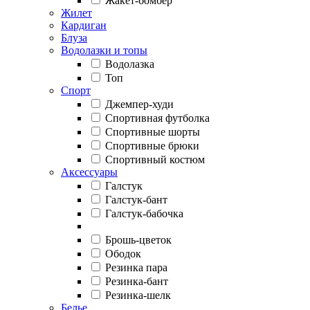
Жакет-бомбер
Жилет
Кардиган
Блуза
Водолазки и топы
Водолазка
Топ
Спорт
Джемпер-худи
Спортивная футболка
Спортивные шорты
Спортивные брюки
Спортивный костюм
Аксессуары
Галстук
Галстук-бант
Галстук-бабочка
Брошь-цветок
Ободок
Резинка пара
Резинка-бант
Резинка-шелк
Белье