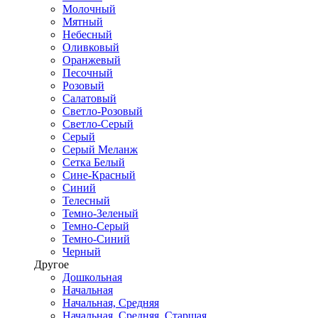
Молочный
Мятный
Небесный
Оливковый
Оранжевый
Песочный
Розовый
Салатовый
Светло-Розовый
Светло-Серый
Серый
Серый Меланж
Сетка Белый
Сине-Красный
Синий
Телесный
Темно-Зеленый
Темно-Серый
Темно-Синий
Черный
Другое
Дошкольная
Начальная
Начальная, Средняя
Начальная, Средняя, Старшая