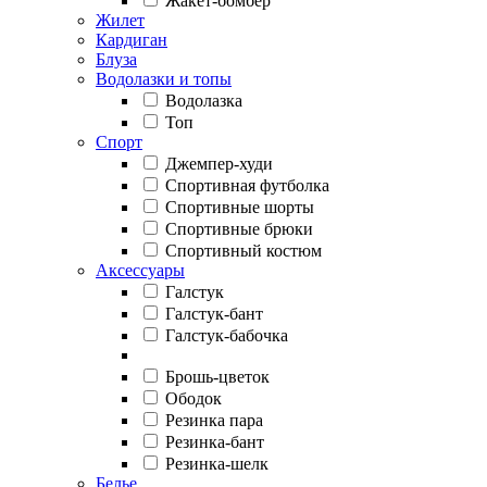
Жакет-бомбер
Жилет
Кардиган
Блуза
Водолазки и топы
Водолазка
Топ
Спорт
Джемпер-худи
Спортивная футболка
Спортивные шорты
Спортивные брюки
Спортивный костюм
Аксессуары
Галстук
Галстук-бант
Галстук-бабочка
Брошь-цветок
Ободок
Резинка пара
Резинка-бант
Резинка-шелк
Белье