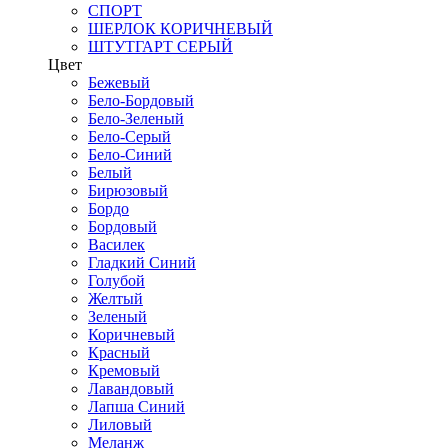
СПОРТ
ШЕРЛОК КОРИЧНЕВЫЙ
ШТУТГАРТ СЕРЫЙ
Цвет
Бежевый
Бело-Бордовый
Бело-Зеленый
Бело-Серый
Бело-Синий
Белый
Бирюзовый
Бордо
Бордовый
Василек
Гладкий Синий
Голубой
Желтый
Зеленый
Коричневый
Красный
Кремовый
Лавандовый
Лапша Синий
Лиловый
Меланж