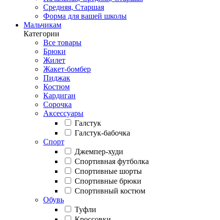
Средняя, Старшая
Форма для вашей школы
Мальчикам
Категории
Все товары
Брюки
Жилет
Жакет-бомбер
Пиджак
Костюм
Кардиган
Сорочка
Аксессуары
Галстук
Галстук-бабочка
Спорт
Джемпер-худи
Спортивная футболка
Спортивные шорты
Спортивные брюки
Спортивный костюм
Обувь
Туфли
Кроссовки