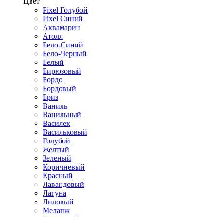
Цвет
Pixel Голубой
Pixel Синий
Аквамарин
Атолл
Бело-Синий
Бело-Черный
Белый
Бирюзовый
Бордо
Бордовый
Бриз
Ваниль
Ванильный
Василек
Васильковый
Голубой
Желтый
Зеленый
Коричневый
Красный
Лавандовый
Лагуна
Лиловый
Меланж