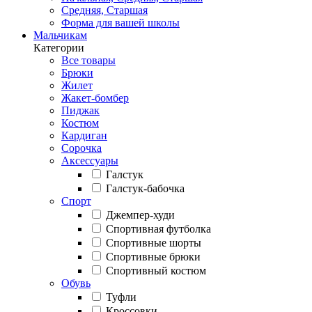
Средняя, Старшая
Форма для вашей школы
Мальчикам
Категории
Все товары
Брюки
Жилет
Жакет-бомбер
Пиджак
Костюм
Кардиган
Сорочка
Аксессуары
Галстук
Галстук-бабочка
Спорт
Джемпер-худи
Спортивная футболка
Спортивные шорты
Спортивные брюки
Спортивный костюм
Обувь
Туфли
Кроссовки