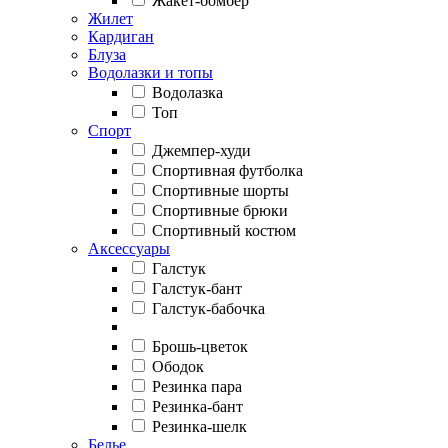
Жакет-бомбер
Жилет
Кардиган
Блуза
Водолазки и топы
Водолазка
Топ
Спорт
Джемпер-худи
Спортивная футболка
Спортивные шорты
Спортивные брюки
Спортивный костюм
Аксессуары
Галстук
Галстук-бант
Галстук-бабочка
Брошь-цветок
Ободок
Резинка пара
Резинка-бант
Резинка-шелк
Белье