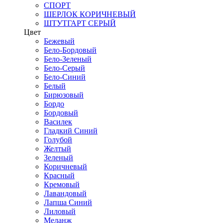
СПОРТ
ШЕРЛОК КОРИЧНЕВЫЙ
ШТУТГАРТ СЕРЫЙ
Цвет
Бежевый
Бело-Бордовый
Бело-Зеленый
Бело-Серый
Бело-Синий
Белый
Бирюзовый
Бордо
Бордовый
Василек
Гладкий Синий
Голубой
Желтый
Зеленый
Коричневый
Красный
Кремовый
Лавандовый
Лапша Синий
Лиловый
Меланж