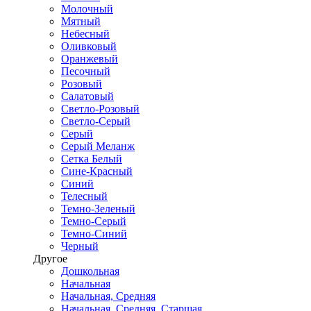
Молочный
Мятный
Небесный
Оливковый
Оранжевый
Песочный
Розовый
Салатовый
Светло-Розовый
Светло-Серый
Серый
Серый Меланж
Сетка Белый
Сине-Красный
Синий
Телесный
Темно-Зеленый
Темно-Серый
Темно-Синий
Черный
Другое
Дошкольная
Начальная
Начальная, Средняя
Начальная, Средняя, Старшая