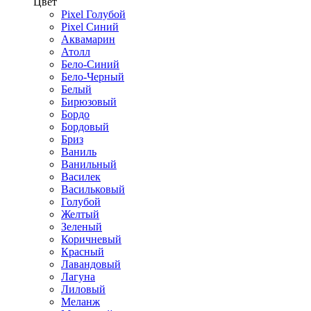
Цвет
Pixel Голубой
Pixel Синий
Аквамарин
Атолл
Бело-Синий
Бело-Черный
Белый
Бирюзовый
Бордо
Бордовый
Бриз
Ваниль
Ванильный
Василек
Васильковый
Голубой
Желтый
Зеленый
Коричневый
Красный
Лавандовый
Лагуна
Лиловый
Меланж