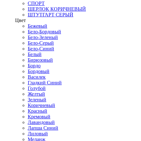
СПОРТ
ШЕРЛОК КОРИЧНЕВЫЙ
ШТУТГАРТ СЕРЫЙ
Цвет
Бежевый
Бело-Бордовый
Бело-Зеленый
Бело-Серый
Бело-Синий
Белый
Бирюзовый
Бордо
Бордовый
Василек
Гладкий Синий
Голубой
Желтый
Зеленый
Коричневый
Красный
Кремовый
Лавандовый
Лапша Синий
Лиловый
Меланж