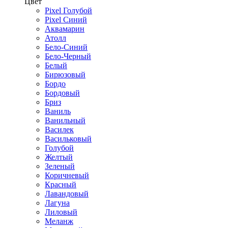
Цвет
Pixel Голубой
Pixel Синий
Аквамарин
Атолл
Бело-Синий
Бело-Черный
Белый
Бирюзовый
Бордо
Бордовый
Бриз
Ваниль
Ванильный
Василек
Васильковый
Голубой
Желтый
Зеленый
Коричневый
Красный
Лавандовый
Лагуна
Лиловый
Меланж