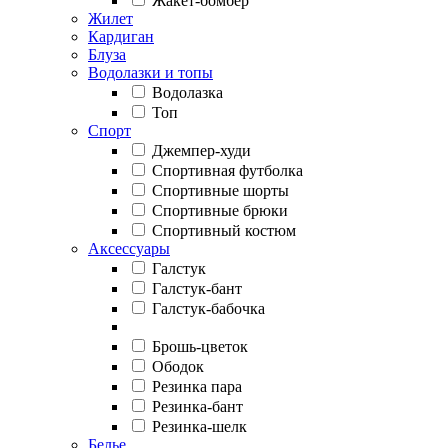
Жакет-бомбер
Жилет
Кардиган
Блуза
Водолазки и топы
Водолазка
Топ
Спорт
Джемпер-худи
Спортивная футболка
Спортивные шорты
Спортивные брюки
Спортивный костюм
Аксессуары
Галстук
Галстук-бант
Галстук-бабочка
Брошь-цветок
Ободок
Резинка пара
Резинка-бант
Резинка-шелк
Белье