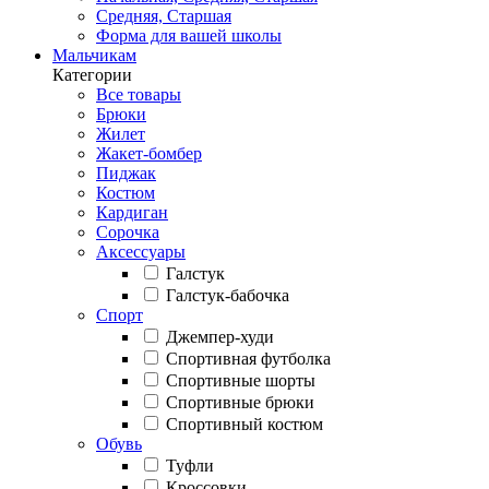
Средняя, Старшая
Форма для вашей школы
Мальчикам
Категории
Все товары
Брюки
Жилет
Жакет-бомбер
Пиджак
Костюм
Кардиган
Сорочка
Аксессуары
Галстук
Галстук-бабочка
Спорт
Джемпер-худи
Спортивная футболка
Спортивные шорты
Спортивные брюки
Спортивный костюм
Обувь
Туфли
Кроссовки