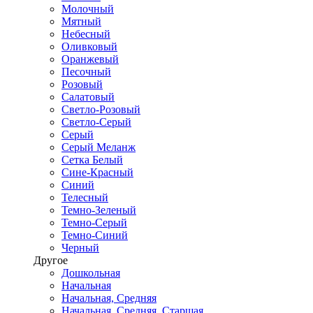
Молочный
Мятный
Небесный
Оливковый
Оранжевый
Песочный
Розовый
Салатовый
Светло-Розовый
Светло-Серый
Серый
Серый Меланж
Сетка Белый
Сине-Красный
Синий
Телесный
Темно-Зеленый
Темно-Серый
Темно-Синий
Черный
Другое
Дошкольная
Начальная
Начальная, Средняя
Начальная, Средняя, Старшая