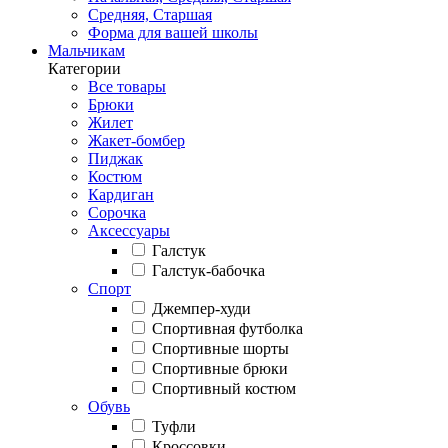
Средняя, Старшая
Форма для вашей школы
Мальчикам
Категории
Все товары
Брюки
Жилет
Жакет-бомбер
Пиджак
Костюм
Кардиган
Сорочка
Аксессуары
Галстук
Галстук-бабочка
Спорт
Джемпер-худи
Спортивная футболка
Спортивные шорты
Спортивные брюки
Спортивный костюм
Обувь
Туфли
Кроссовки