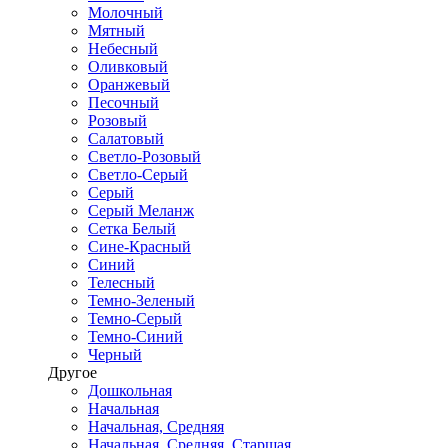
Молочный
Мятный
Небесный
Оливковый
Оранжевый
Песочный
Розовый
Салатовый
Светло-Розовый
Светло-Серый
Серый
Серый Меланж
Сетка Белый
Сине-Красный
Синий
Телесный
Темно-Зеленый
Темно-Серый
Темно-Синий
Черный
Другое
Дошкольная
Начальная
Начальная, Средняя
Начальная, Средняя, Старшая