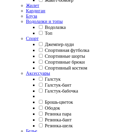
Жакет-бомбер
Жилет
Кардиган
Блуза
Водолазки и топы
Водолазка
Топ
Спорт
Джемпер-худи
Спортивная футболка
Спортивные шорты
Спортивные брюки
Спортивный костюм
Аксессуары
Галстук
Галстук-бант
Галстук-бабочка
Брошь-цветок
Ободок
Резинка пара
Резинка-бант
Резинка-шелк
Белье