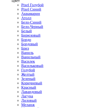
Цвет
Pixel Голубой
Pixel Синий
Аквамарин
Атолл
Бело-Синий
Бело-Черный
Белый
Бирюзовый
Бордо
Бордовый
Бриз
Ваниль
Ванильный
Василек
Васильковый
Голубой
Желтый
Зеленый
Коричневый
Красный
Лавандовый
Лагуна
Лиловый
Меланж