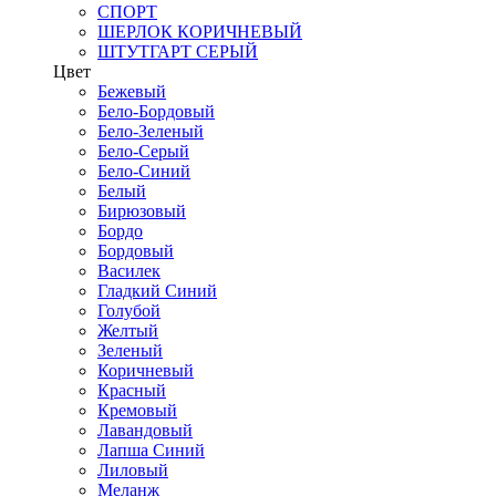
СПОРТ
ШЕРЛОК КОРИЧНЕВЫЙ
ШТУТГАРТ СЕРЫЙ
Цвет
Бежевый
Бело-Бордовый
Бело-Зеленый
Бело-Серый
Бело-Синий
Белый
Бирюзовый
Бордо
Бордовый
Василек
Гладкий Синий
Голубой
Желтый
Зеленый
Коричневый
Красный
Кремовый
Лавандовый
Лапша Синий
Лиловый
Меланж