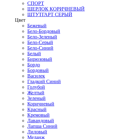
СПОРТ
ШЕРЛОК КОРИЧНЕВЫЙ
ШТУТГАРТ СЕРЫЙ
Цвет
Бежевый
Бело-Бордовый
Бело-Зеленый
Бело-Серый
Бело-Синий
Белый
Бирюзовый
Бордо
Бордовый
Василек
Гладкий Синий
Голубой
Желтый
Зеленый
Коричневый
Красный
Кремовый
Лавандовый
Лапша Синий
Лиловый
Меланж