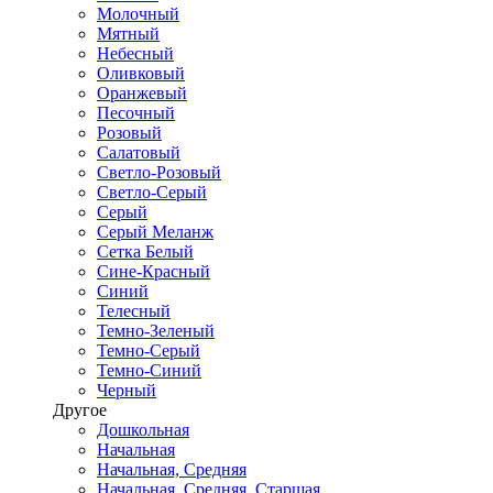
Молочный
Мятный
Небесный
Оливковый
Оранжевый
Песочный
Розовый
Салатовый
Светло-Розовый
Светло-Серый
Серый
Серый Меланж
Сетка Белый
Сине-Красный
Синий
Телесный
Темно-Зеленый
Темно-Серый
Темно-Синий
Черный
Другое
Дошкольная
Начальная
Начальная, Средняя
Начальная, Средняя, Старшая