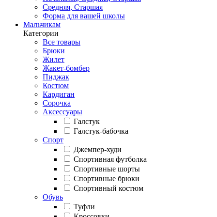
Средняя, Старшая
Форма для вашей школы
Мальчикам
Категории
Все товары
Брюки
Жилет
Жакет-бомбер
Пиджак
Костюм
Кардиган
Сорочка
Аксессуары
Галстук
Галстук-бабочка
Спорт
Джемпер-худи
Спортивная футболка
Спортивные шорты
Спортивные брюки
Спортивный костюм
Обувь
Туфли
Кроссовки