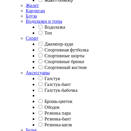
Жакет-бомбер
Жилет
Кардиган
Блуза
Водолазки и топы
Водолазка
Топ
Спорт
Джемпер-худи
Спортивная футболка
Спортивные шорты
Спортивные брюки
Спортивный костюм
Аксессуары
Галстук
Галстук-бант
Галстук-бабочка
Брошь-цветок
Ободок
Резинка пара
Резинка-бант
Резинка-шелк
Белье