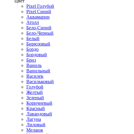
Цвет
Pixel Голубой
Pixel Синий
Аквамарин
Атолл
Бело-Синий
Бело-Черный
Белый
Бирюзовый
Бордо
Бордовый
Бриз
Ваниль
Ванильный
Василек
Васильковый
Голубой
Желтый
Зеленый
Коричневый
Красный
Лавандовый
Лагуна
Лиловый
Меланж