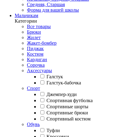
Средняя, Старшая
Форма для вашей школы
Мальчикам
Категории
Все товары
Брюки
Жилет
Жакет-бомбер
Пиджак
Костюм
Кардиган
Сорочка
Аксессуары
Галстук
Галстук-бабочка
Спорт
Джемпер-худи
Спортивная футболка
Спортивные шорты
Спортивные брюки
Спортивный костюм
Обувь
Туфли
Кроссовки