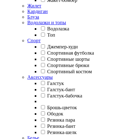
Жакет-бомбер
Жилет
Кардиган
Блуза
Водолазки и топы
Водолазка
Топ
Спорт
Джемпер-худи
Спортивная футболка
Спортивные шорты
Спортивные брюки
Спортивный костюм
Аксессуары
Галстук
Галстук-бант
Галстук-бабочка
Брошь-цветок
Ободок
Резинка пара
Резинка-бант
Резинка-шелк
Белье