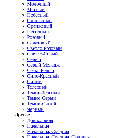
Молочный
Мятный
Небесный
Оливковый
Оранжевый
Песочный
Розовый
Салатовый
Светло-Розовый
Светло-Серый
Серый
Серый Меланж
Сетка Белый
Сине-Красный
Синий
Телесный
Темно-Зеленый
Темно-Серый
Темно-Синий
Черный
Другое
Дошкольная
Начальная
Начальная, Средняя
Начальная, Средняя, Старшая