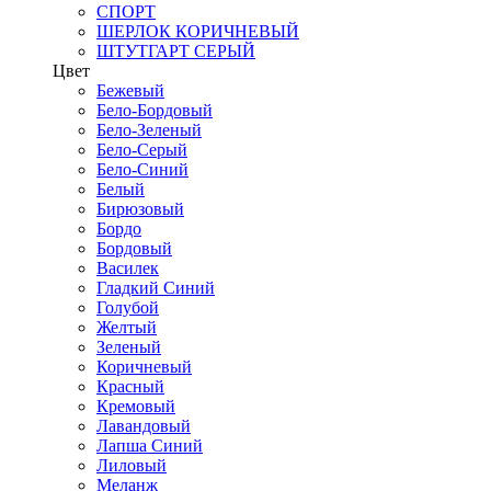
СПОРТ
ШЕРЛОК КОРИЧНЕВЫЙ
ШТУТГАРТ СЕРЫЙ
Цвет
Бежевый
Бело-Бордовый
Бело-Зеленый
Бело-Серый
Бело-Синий
Белый
Бирюзовый
Бордо
Бордовый
Василек
Гладкий Синий
Голубой
Желтый
Зеленый
Коричневый
Красный
Кремовый
Лавандовый
Лапша Синий
Лиловый
Меланж