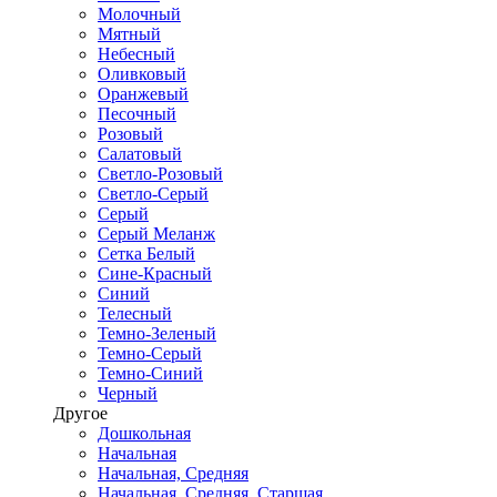
Молочный
Мятный
Небесный
Оливковый
Оранжевый
Песочный
Розовый
Салатовый
Светло-Розовый
Светло-Серый
Серый
Серый Меланж
Сетка Белый
Сине-Красный
Синий
Телесный
Темно-Зеленый
Темно-Серый
Темно-Синий
Черный
Другое
Дошкольная
Начальная
Начальная, Средняя
Начальная, Средняя, Старшая