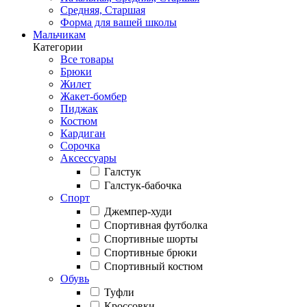
Средняя, Старшая
Форма для вашей школы
Мальчикам
Категории
Все товары
Брюки
Жилет
Жакет-бомбер
Пиджак
Костюм
Кардиган
Сорочка
Аксессуары
Галстук
Галстук-бабочка
Спорт
Джемпер-худи
Спортивная футболка
Спортивные шорты
Спортивные брюки
Спортивный костюм
Обувь
Туфли
Кроссовки