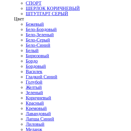
СПОРТ
ШЕРЛОК КОРИЧНЕВЫЙ
ШТУТГАРТ СЕРЫЙ
Цвет
Бежевый
Бело-Бордовый
Бело-Зеленый
Бело-Серый
Бело-Синий
Белый
Бирюзовый
Бордо
Бордовый
Василек
Гладкий Синий
Голубой
Желтый
Зеленый
Коричневый
Красный
Кремовый
Лавандовый
Лапша Синий
Лиловый
Меланж