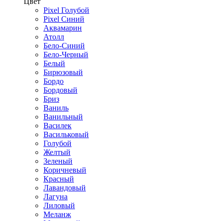
Цвет
Pixel Голубой
Pixel Синий
Аквамарин
Атолл
Бело-Синий
Бело-Черный
Белый
Бирюзовый
Бордо
Бордовый
Бриз
Ваниль
Ванильный
Василек
Васильковый
Голубой
Желтый
Зеленый
Коричневый
Красный
Лавандовый
Лагуна
Лиловый
Меланж