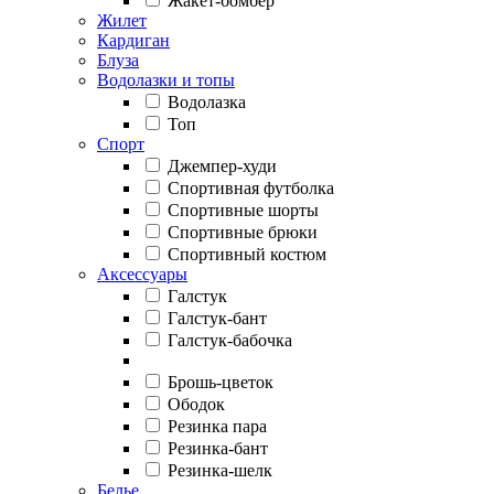
Жакет-бомбер
Жилет
Кардиган
Блуза
Водолазки и топы
Водолазка
Топ
Спорт
Джемпер-худи
Спортивная футболка
Спортивные шорты
Спортивные брюки
Спортивный костюм
Аксессуары
Галстук
Галстук-бант
Галстук-бабочка
Брошь-цветок
Ободок
Резинка пара
Резинка-бант
Резинка-шелк
Белье