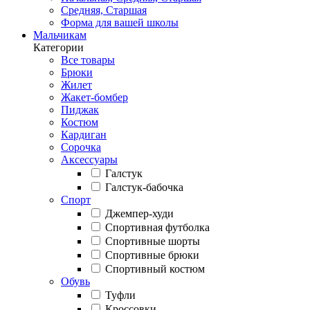
Средняя, Старшая
Форма для вашей школы
Мальчикам
Категории
Все товары
Брюки
Жилет
Жакет-бомбер
Пиджак
Костюм
Кардиган
Сорочка
Аксессуары
Галстук
Галстук-бабочка
Спорт
Джемпер-худи
Спортивная футболка
Спортивные шорты
Спортивные брюки
Спортивный костюм
Обувь
Туфли
Кроссовки