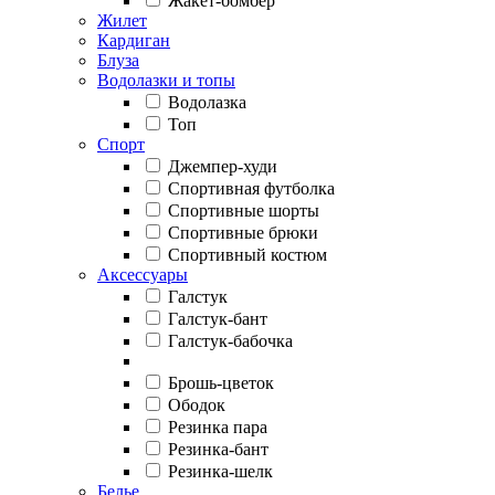
Жакет-бомбер
Жилет
Кардиган
Блуза
Водолазки и топы
Водолазка
Топ
Спорт
Джемпер-худи
Спортивная футболка
Спортивные шорты
Спортивные брюки
Спортивный костюм
Аксессуары
Галстук
Галстук-бант
Галстук-бабочка
Брошь-цветок
Ободок
Резинка пара
Резинка-бант
Резинка-шелк
Белье