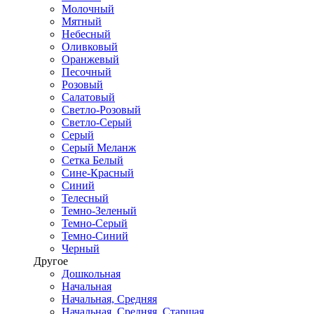
Молочный
Мятный
Небесный
Оливковый
Оранжевый
Песочный
Розовый
Салатовый
Светло-Розовый
Светло-Серый
Серый
Серый Меланж
Сетка Белый
Сине-Красный
Синий
Телесный
Темно-Зеленый
Темно-Серый
Темно-Синий
Черный
Другое
Дошкольная
Начальная
Начальная, Средняя
Начальная, Средняя, Старшая