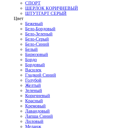
СПОРТ
ШЕРЛОК КОРИЧНЕВЫЙ
ШТУТГАРТ СЕРЫЙ
Цвет
Бежевый
Бело-Бордовый
Бело-Зеленый
Бело-Серый
Бело-Синий
Белый
Бирюзовый
Бордо
Бордовый
Василек
Гладкий Синий
Голубой
Желтый
Зеленый
Коричневый
Красный
Кремовый
Лавандовый
Лапша Синий
Лиловый
Меланж