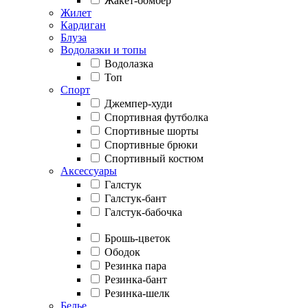
Жакет-бомбер
Жилет
Кардиган
Блуза
Водолазки и топы
Водолазка
Топ
Спорт
Джемпер-худи
Спортивная футболка
Спортивные шорты
Спортивные брюки
Спортивный костюм
Аксессуары
Галстук
Галстук-бант
Галстук-бабочка
Брошь-цветок
Ободок
Резинка пара
Резинка-бант
Резинка-шелк
Белье