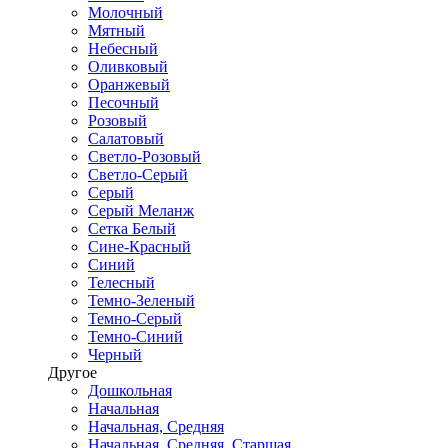
Молочный
Мятный
Небесный
Оливковый
Оранжевый
Песочный
Розовый
Салатовый
Светло-Розовый
Светло-Серый
Серый
Серый Меланж
Сетка Белый
Сине-Красный
Синий
Телесный
Темно-Зеленый
Темно-Серый
Темно-Синий
Черный
Другое
Дошкольная
Начальная
Начальная, Средняя
Начальная, Средняя, Старшая