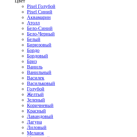
Цвет
Pixel Голубой
Pixel Синий
Аквамарин
Атолл
Бело-Синий
Бело-Черный
Белый
Бирюзовый
Бордо
Бордовый
Бриз
Ваниль
Ванильный
Василек
Васильковый
Голубой
Желтый
Зеленый
Коричневый
Красный
Лавандовый
Лагуна
Лиловый
Меланж