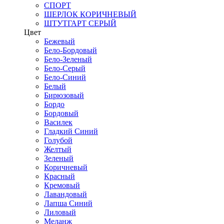
СПОРТ
ШЕРЛОК КОРИЧНЕВЫЙ
ШТУТГАРТ СЕРЫЙ
Цвет
Бежевый
Бело-Бордовый
Бело-Зеленый
Бело-Серый
Бело-Синий
Белый
Бирюзовый
Бордо
Бордовый
Василек
Гладкий Синий
Голубой
Желтый
Зеленый
Коричневый
Красный
Кремовый
Лавандовый
Лапша Синий
Лиловый
Меланж