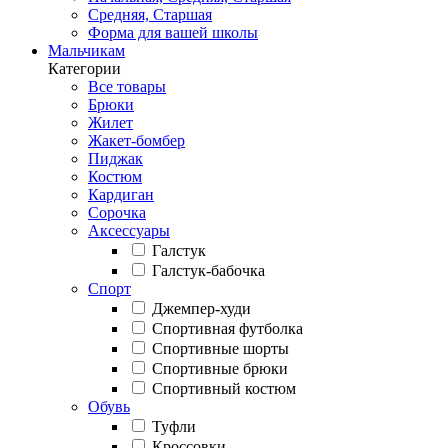
Средняя, Старшая
Форма для вашей школы
Мальчикам
Категории
Все товары
Брюки
Жилет
Жакет-бомбер
Пиджак
Костюм
Кардиган
Сорочка
Аксессуары
Галстук
Галстук-бабочка
Спорт
Джемпер-худи
Спортивная футболка
Спортивные шорты
Спортивные брюки
Спортивный костюм
Обувь
Туфли
Кроссовки