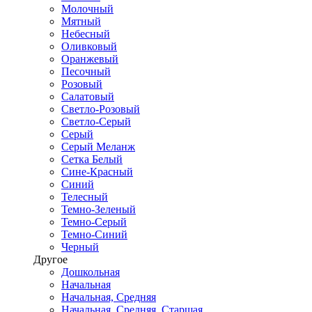
Молочный
Мятный
Небесный
Оливковый
Оранжевый
Песочный
Розовый
Салатовый
Светло-Розовый
Светло-Серый
Серый
Серый Меланж
Сетка Белый
Сине-Красный
Синий
Телесный
Темно-Зеленый
Темно-Серый
Темно-Синий
Черный
Другое
Дошкольная
Начальная
Начальная, Средняя
Начальная, Средняя, Старшая