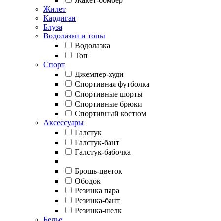
Жакет-бомбер
Жилет
Кардиган
Блуза
Водолазки и топы
Водолазка
Топ
Спорт
Джемпер-худи
Спортивная футболка
Спортивные шорты
Спортивные брюки
Спортивный костюм
Аксессуары
Галстук
Галстук-бант
Галстук-бабочка
Брошь-цветок
Ободок
Резинка пара
Резинка-бант
Резинка-шелк
Белье