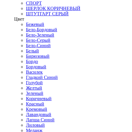
СПОРТ
ШЕРЛОК КОРИЧНЕВЫЙ
ШТУТГАРТ СЕРЫЙ
Цвет
Бежевый
Бело-Бордовый
Бело-Зеленый
Бело-Серый
Бело-Синий
Белый
Бирюзовый
Бордо
Бордовый
Василек
Гладкий Синий
Голубой
Желтый
Зеленый
Коричневый
Красный
Кремовый
Лавандовый
Лапша Синий
Лиловый
Меланж