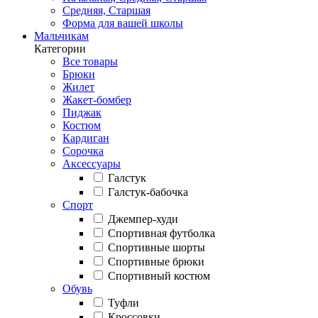
Средняя, Старшая
Форма для вашей школы
Мальчикам
Категории
Все товары
Брюки
Жилет
Жакет-бомбер
Пиджак
Костюм
Кардиган
Сорочка
Аксессуары
Галстук
Галстук-бабочка
Спорт
Джемпер-худи
Спортивная футболка
Спортивные шорты
Спортивные брюки
Спортивный костюм
Обувь
Туфли
Кроссовки