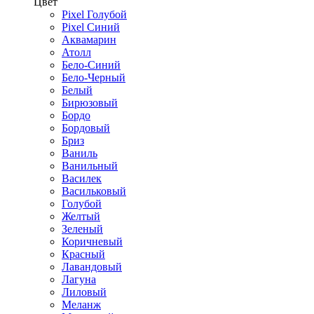
Цвет
Pixel Голубой
Pixel Синий
Аквамарин
Атолл
Бело-Синий
Бело-Черный
Белый
Бирюзовый
Бордо
Бордовый
Бриз
Ваниль
Ванильный
Василек
Васильковый
Голубой
Желтый
Зеленый
Коричневый
Красный
Лавандовый
Лагуна
Лиловый
Меланж