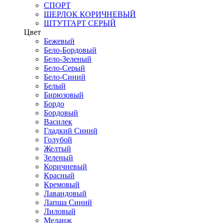
СПОРТ
ШЕРЛОК КОРИЧНЕВЫЙ
ШТУТГАРТ СЕРЫЙ
Цвет
Бежевый
Бело-Бордовый
Бело-Зеленый
Бело-Серый
Бело-Синий
Белый
Бирюзовый
Бордо
Бордовый
Василек
Гладкий Синий
Голубой
Желтый
Зеленый
Коричневый
Красный
Кремовый
Лавандовый
Лапша Синий
Лиловый
Меланж