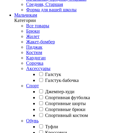
Средняя, Старшая
Форма для вашей школы
Мальчикам
Категории
Все товары
Брюки
Жилет
Жакет-бомбер
Пиджак
Костюм
Кардиган
Сорочка
Аксессуары
Галстук
Галстук-бабочка
Спорт
Джемпер-худи
Спортивная футболка
Спортивные шорты
Спортивные брюки
Спортивный костюм
Обувь
Туфли
Кроссовки