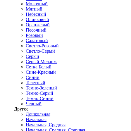
Молочный
Мятный
Небесный
Оливковый
Оранжевый
Песочный
Розовый
Салатовый
Светло-Розовый
Светло-Серый
Серый
Серый Меланж
Сетка Белый
Сине-Красный
Синий
Телесный
Темно-Зеленый
Темно-Серый
Темно-Синий
Черный
Другое
Дошкольная
Начальная
Начальная, Средняя
Начальная, Средняя, Старшая