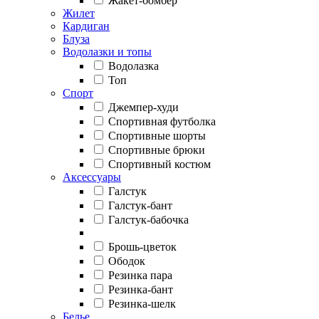
Жакет-бомбер
Жилет
Кардиган
Блуза
Водолазки и топы
Водолазка
Топ
Спорт
Джемпер-худи
Спортивная футболка
Спортивные шорты
Спортивные брюки
Спортивный костюм
Аксессуары
Галстук
Галстук-бант
Галстук-бабочка
Брошь-цветок
Ободок
Резинка пара
Резинка-бант
Резинка-шелк
Белье