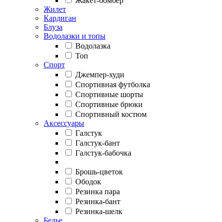
Жакет-бомбер
Жилет
Кардиган
Блуза
Водолазки и топы
Водолазка
Топ
Спорт
Джемпер-худи
Спортивная футболка
Спортивные шорты
Спортивные брюки
Спортивный костюм
Аксессуары
Галстук
Галстук-бант
Галстук-бабочка
Брошь-цветок
Ободок
Резинка пара
Резинка-бант
Резинка-шелк
Белье