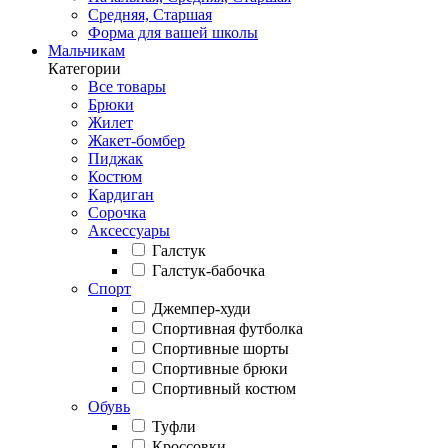
Средняя, Старшая
Форма для вашей школы
Мальчикам
Категории
Все товары
Брюки
Жилет
Жакет-бомбер
Пиджак
Костюм
Кардиган
Сорочка
Аксессуары
Галстук
Галстук-бабочка
Спорт
Джемпер-худи
Спортивная футболка
Спортивные шорты
Спортивные брюки
Спортивный костюм
Обувь
Туфли
Кроссовки