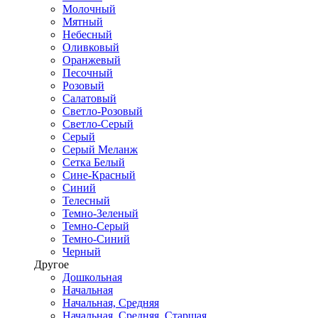
Молочный
Мятный
Небесный
Оливковый
Оранжевый
Песочный
Розовый
Салатовый
Светло-Розовый
Светло-Серый
Серый
Серый Меланж
Сетка Белый
Сине-Красный
Синий
Телесный
Темно-Зеленый
Темно-Серый
Темно-Синий
Черный
Другое
Дошкольная
Начальная
Начальная, Средняя
Начальная, Средняя, Старшая