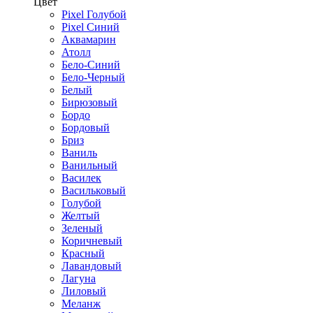
Цвет
Pixel Голубой
Pixel Синий
Аквамарин
Атолл
Бело-Синий
Бело-Черный
Белый
Бирюзовый
Бордо
Бордовый
Бриз
Ваниль
Ванильный
Василек
Васильковый
Голубой
Желтый
Зеленый
Коричневый
Красный
Лавандовый
Лагуна
Лиловый
Меланж