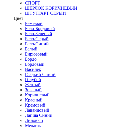
СПОРТ
ШЕРЛОК КОРИЧНЕВЫЙ
ШТУТГАРТ СЕРЫЙ
Цвет
Бежевый
Бело-Бордовый
Бело-Зеленый
Бело-Серый
Бело-Синий
Белый
Бирюзовый
Бордо
Бордовый
Василек
Гладкий Синий
Голубой
Желтый
Зеленый
Коричневый
Красный
Кремовый
Лавандовый
Лапша Синий
Лиловый
Меланж