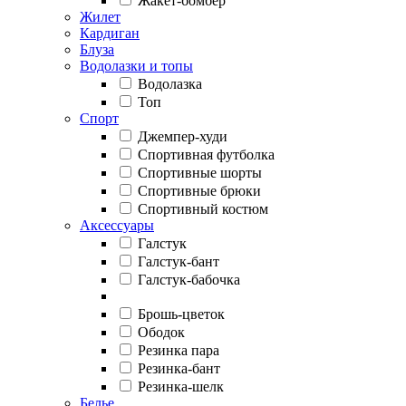
Жакет-бомбер
Жилет
Кардиган
Блуза
Водолазки и топы
Водолазка
Топ
Спорт
Джемпер-худи
Спортивная футболка
Спортивные шорты
Спортивные брюки
Спортивный костюм
Аксессуары
Галстук
Галстук-бант
Галстук-бабочка
Брошь-цветок
Ободок
Резинка пара
Резинка-бант
Резинка-шелк
Белье