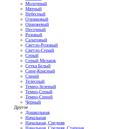
Молочный
Мятный
Небесный
Оливковый
Оранжевый
Песочный
Розовый
Салатовый
Светло-Розовый
Светло-Серый
Серый
Серый Меланж
Сетка Белый
Сине-Красный
Синий
Телесный
Темно-Зеленый
Темно-Серый
Темно-Синий
Черный
Другое
Дошкольная
Начальная
Начальная, Средняя
Начальная, Средняя, Старшая