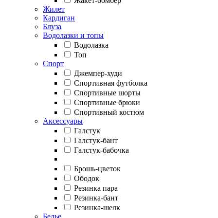
Жакет-бомбер
Жилет
Кардиган
Блуза
Водолазки и топы
Водолазка
Топ
Спорт
Джемпер-худи
Спортивная футболка
Спортивные шорты
Спортивные брюки
Спортивный костюм
Аксессуары
Галстук
Галстук-бант
Галстук-бабочка
Брошь-цветок
Ободок
Резинка пара
Резинка-бант
Резинка-шелк
Белье