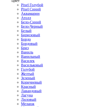
Цвет
Pixel Голубой
Pixel Синий
Аквамарин
Атолл
Бело-Синий
Бело-Черный
Белый
Бирюзовый
Бордо
Бордовый
Бриз
Ваниль
Ванильный
Василек
Васильковый
Голубой
Желтый
Зеленый
Коричневый
Красный
Лавандовый
Лагуна
Лиловый
Меланж