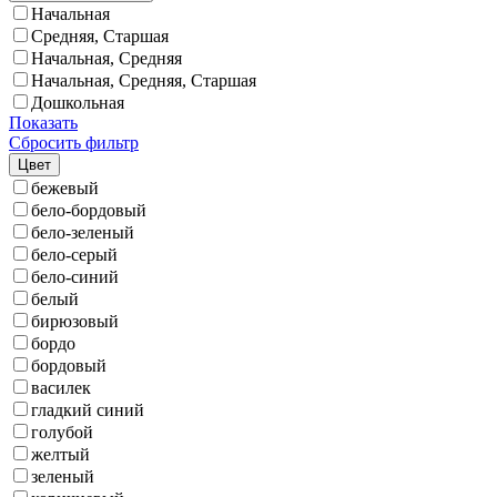
Начальная
Средняя, Старшая
Начальная, Средняя
Начальная, Средняя, Старшая
Дошкольная
Показать
Сбросить фильтр
Цвет
бежевый
бело-бордовый
бело-зеленый
бело-серый
бело-синий
белый
бирюзовый
бордо
бордовый
василек
гладкий синий
голубой
желтый
зеленый