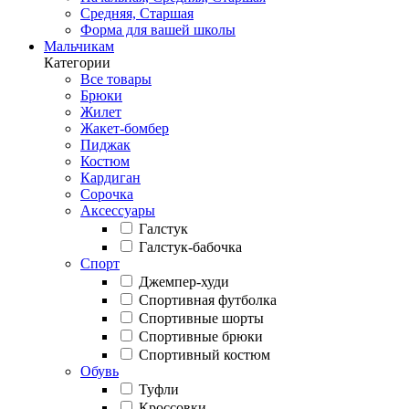
Средняя, Старшая
Форма для вашей школы
Мальчикам
Категории
Все товары
Брюки
Жилет
Жакет-бомбер
Пиджак
Костюм
Кардиган
Сорочка
Аксессуары
Галстук
Галстук-бабочка
Спорт
Джемпер-худи
Спортивная футболка
Спортивные шорты
Спортивные брюки
Спортивный костюм
Обувь
Туфли
Кроссовки