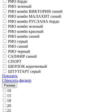
РИО бордо
РИО зеленый
РИО комби ВИКТОРИЯ синий
РИО комби МАЛАХИТ синий
РИО комби РУСЛАНА бордо
РИО комби зеленый
РИО комби красный
РИО комби синий
РИО серый
РИО синий
РИО черный
САПФИР синий
СПОРТ
ШЕРЛОК коричневый
ШТУТГАРТ серый
Показать
Сбросить фильтр
Размер
10
15
18
20
22