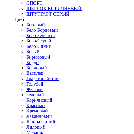
СПОРТ
ШЕРЛОК КОРИЧНЕВЫЙ
ШТУТГАРТ СЕРЫЙ
Цвет
Бежевый
Бело-Бордовый
Бело-Зеленый
Бело-Серый
Бело-Синий
Белый
Бирюзовый
Бордо
Бордовый
Василек
Гладкий Синий
Голубой
Желтый
Зеленый
Коричневый
Красный
Кремовый
Лавандовый
Лапша Синий
Лиловый
Меланж