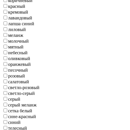
коричневый
красный
кремовый
лавандовый
лапша синий
лиловый
меланж
молочный
мятный
небесный
оливковый
оранжевый
песочный
розовый
салатовый
светло-розовый
светло-серый
серый
серый меланж
сетка белый
сине-красный
синий
телесный