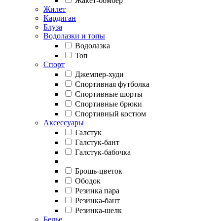
Жакет-бомбер
Жилет
Кардиган
Блуза
Водолазки и топы
Водолазка
Топ
Спорт
Джемпер-худи
Спортивная футболка
Спортивные шорты
Спортивные брюки
Спортивный костюм
Аксессуары
Галстук
Галстук-бант
Галстук-бабочка
Брошь-цветок
Ободок
Резинка пара
Резинка-бант
Резинка-шелк
Белье