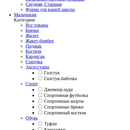
Средняя, Старшая
Форма для вашей школы
Мальчикам
Категории
Все товары
Брюки
Жилет
Жакет-бомбер
Пиджак
Костюм
Кардиган
Сорочка
Аксессуары
Галстук
Галстук-бабочка
Спорт
Джемпер-худи
Спортивная футболка
Спортивные шорты
Спортивные брюки
Спортивный костюм
Обувь
Туфли
Кроссовки