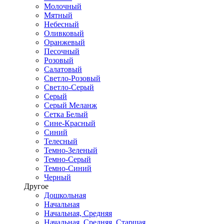
Молочный
Мятный
Небесный
Оливковый
Оранжевый
Песочный
Розовый
Салатовый
Светло-Розовый
Светло-Серый
Серый
Серый Меланж
Сетка Белый
Сине-Красный
Синий
Телесный
Темно-Зеленый
Темно-Серый
Темно-Синий
Черный
Другое
Дошкольная
Начальная
Начальная, Средняя
Начальная, Средняя, Старшая